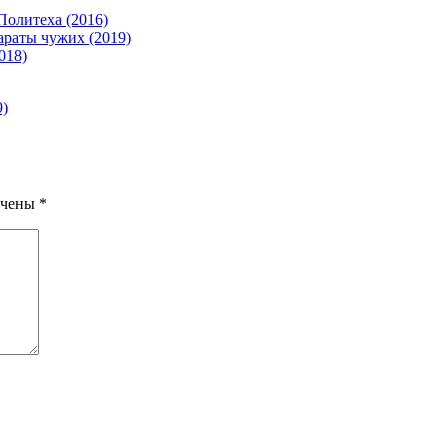
Политеха (2016)
араты чужих (2019)
018)
)
ечены
*