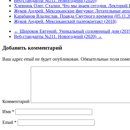
Веб-стандарты №211. Новогодний (2020)
Хлевнюк Олег. Сталин. Что мы знаем сегодня. Лекторий 
Жуков Андрей. Мексиканские фигурки: Летательные апп
Карабанов Владислав. Правда Смутного времени (05.11.2
Жуков Андрей. Мексиканский палеоконтакт (2018)
←
Широков Евгений. Уникальный соломенный дом (2019
Веб-стандарты №211. Новогодний (2020)
→
Добавить комментарий
Ваш адрес email не будет опубликован.
Обязательные поля пом
Комментарий
Имя
*
Email
*