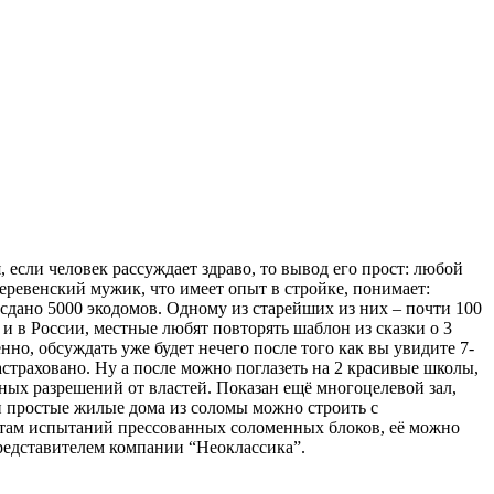
 если человек рассуждает здраво, то вывод его прост: любой
деревенский мужик, что имеет опыт в стройке, понимает:
 сдано 5000 экодомов. Одному из старейших из них – почти 100
и в России, местные любят повторять шаблон из сказки о 3
нно, обсуждать уже будет нечего после того как вы увидите 7-
астраховано. Ну а после можно поглазеть на 2 красивые школы,
ных разрешений от властей. Показан ещё многоцелевой зал,
 и простые жилые дома из соломы можно строить с
атам испытаний прессованных соломенных блоков, её можно
представителем компании “Неоклассика”.