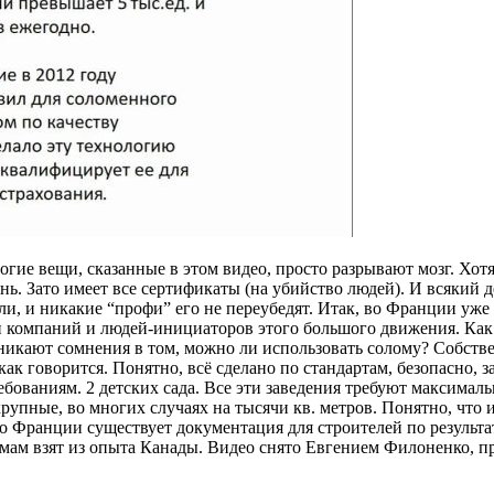
ие вещи, сказанные в этом видео, просто разрывают мозг. Хотя,
нь. Зато имеет все сертификаты (на убийство людей). И всякий 
ли, и никакие “профи” его не переубедят. Итак, во Франции уже
и компаний и людей-инициаторов этого большого движения. Как 
зникают сомнения в том, можно ли использовать солому? Собстве
ак говорится. Понятно, всё сделано по стандартам, безопасно, з
ованиям. 2 детских сада. Все эти заведения требуют максималь
крупные, во многих случаях на тысячи кв. метров. Понятно, что
 Франции существует документация для строителей по результ
домам взят из опыта Канады. Видео снято Евгением Филоненко, 