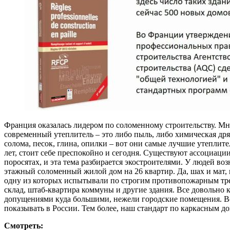
Франция оказалась лидером по соломенному строительству. Мног
современный утеплитель – это либо пыль, либо химическая дря
солома, песок, глина, опилки – вот они самые лучшие утеплите
лет, стоит себе преспокойно и сегодня. Существуют ассоциаци
поросятах, и эта тема разбирается экостроителями. У людей во
этажный соломенный жилой дом на 26 квартир. Да, шах и мат, к
одну из которых испытывали по строгим противопожарным треб
склад, штаб-квартира коммуны и другие здания. Все довольно 
допущениями куда большими, нежели городские помещения. Во
показывать в России. Тем более, наш стандарт по каркасным 
Смотреть: