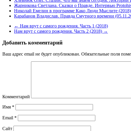
Хлевнюк Олег. Сталин. Что мы знаем сегодня. Лекторий 
Жарникова Светлана. Сказки о Правде. Интервью Protohis
Николай Емелин в программе Како Люди Мыслите (2018)
Карабанов Владислав. Правда Смутного времени (05.11.2
←
Нам врут с самого рождения. Часть 1 (2018)
Нам врут с самого рождения. Часть 2 (2018)
→
Добавить комментарий
Ваш адрес email не будет опубликован.
Обязательные поля пом
Комментарий
Имя
*
Email
*
Сайт