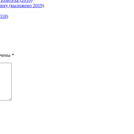
Политеха (2016)
tory (выложено 2019)
018)
ечены
*