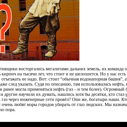
ативщики восторгались мегалитами дальних земель, их команда о
 кирпич на тысячи лет, что стоит и не шелохнется. Но у нас ес
отъезжать не надо. Вот: стоит “обычная водонапорная башня”, а
даже след указать. Судя по описанию, там использовалась нефть,
ли ранее могла применяться нефть (газ – и тем более). Огромный
и другие научили их думать, нашлись хотя бы десятки, кто стал
газ через инженерные сети провёл? Они же, богатыри наши. Кто 
ас очень любят мэры городов убирать от глаз людских. Мы назна
но пора.