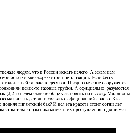
твечала людям, что в России искать нечего. А зачем нам
ть свои остатки высокоразвитой цивилизации. Если быть
 загадок в ней заложено десятки. Предназначение сооружения
 подходили какие-то газовые трубки. А официально, разумеется,
 бак (3,2 т) нечем было вообще установить на высоту. Миллионы
 рассматривать детали и сверять с официальной ложью. Кто
поднял гигантский бак? И вся эта красота стоит сотни лет
чим этим товарищам наказание за их преступления и двинемся