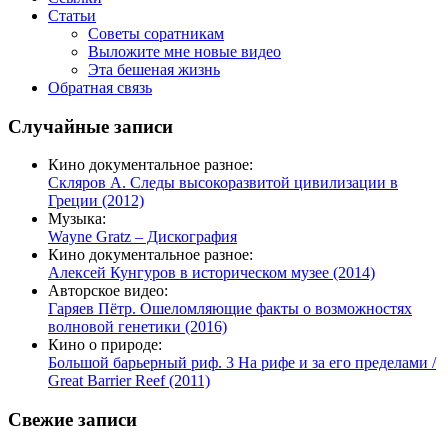
Статьи
Советы соратникам
Выложите мне новые видео
Эта бешеная жизнь
Обратная связь
Случайные записи
Кино документальное разное:
Скляров А. Следы высокоразвитой цивилизации в
Греции (2012)
Музыка:
Wayne Gratz – Дискография
Кино документальное разное:
Алексей Кунгуров в историческом музее (2014)
Авторское видео:
Гаряев Пётр. Ошеломляющие факты о возможностях
волновой генетики (2016)
Кино о природе:
Большой барьерный риф. 3 На рифе и за его пределами /
Great Barrier Reef (2011)
Свежие записи