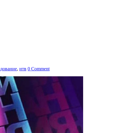
едование
,
нтв
0 Comment