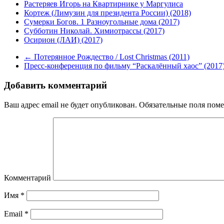
Растеряев Игорь на Квартирнике у Маргулиса
Кортеж (Лимузин для президента России) (2018)
Сумерки Богов. 1 Разноугольные дома (2017)
Субботин Николай. Химиотрассы (2017)
Осирион (ЛАИ) (2017)
←
Потерянное Рождество / Lost Christmas (2011)
Пресс-конференция по фильму “Раскалённый хаос” (2017
Добавить комментарий
Ваш адрес email не будет опубликован.
Обязательные поля пом
Комментарий
Имя
*
Email
*