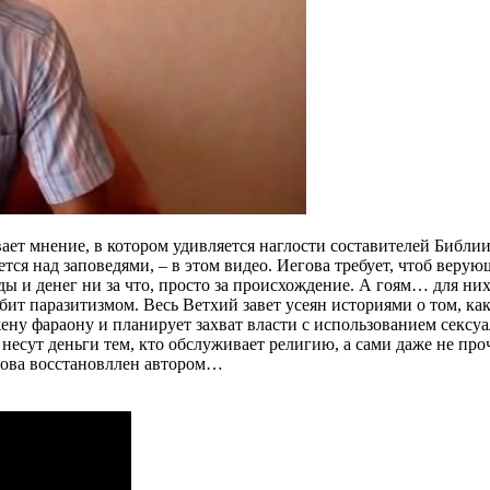
ет мнение, в котором удивляется наглости составителей Библии
тся над заповедями, – в этом видео. Иегова требует, чтоб веру
 и денег ни за что, просто за происхождение. А гоям… для них,
бит паразитизмом. Весь Ветхий завет усеян историями о том, ка
ену фараону и планирует захват власти с использованием сексу
несут деньги тем, кто обслуживает религию, а сами даже не про
снова восстановллен автором…