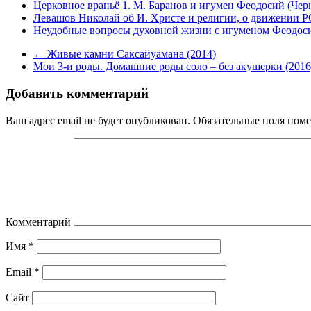
Церковное враньё 1. М. Баранов и игумен Феодосий (Чер
Левашов Николай об И. Христе и религии, о движении Р
Неудобные вопросы духовной жизни с игуменом Феодоси
←
Живые камни Саксайуамана (2014)
Мои 3-и роды. Домашние роды соло – без акушерки (201
Добавить комментарий
Ваш адрес email не будет опубликован.
Обязательные поля пом
Комментарий
Имя
*
Email
*
Сайт