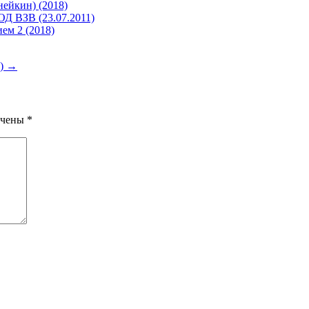
нейкин) (2018)
ОД ВЗВ (23.07.2011)
ем 2 (2018)
6)
→
ечены
*