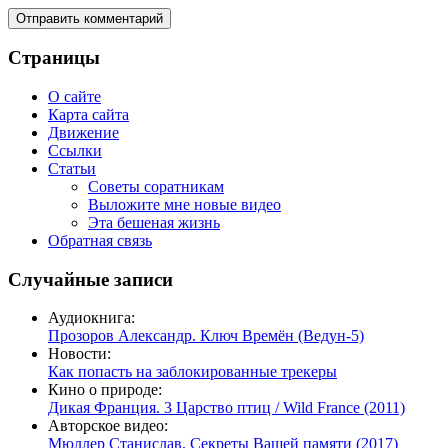
Страницы
О сайте
Карта сайта
Движение
Ссылки
Статьи
Советы соратникам
Выложите мне новые видео
Эта бешеная жизнь
Обратная связь
Случайные записи
Аудиокнига:
Прозоров Александр. Ключ Времён (Ведун-5)
Новости:
Как попасть на заблокированные трекеры
Кино о природе:
Дикая Франция. 3 Царство птиц / Wild France (2011)
Авторское видео:
Мюллер Станислав. Секреты Вашей памяти (2017)