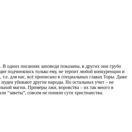
. В одних писаниях заповеди показаны, в других они грубо
ющие подчинялись только ему, не терпит любой конкуренции и
 т.е. для нас, всё прописано в специальных главах Торы. Даже
к иудеи убивают другие народы. Но остальных учит – не
альной магии. Примеры лжи, воровства – их так много в
чли “заветы”, совсем не поняли сути христианства.