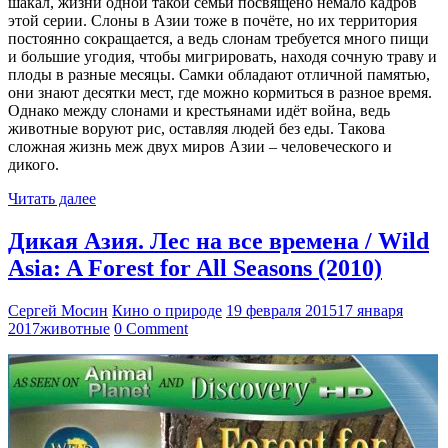
шакал, жизни одной такой семьи посвящено немало кадров
этой серии. Слоны в Азии тоже в почёте, но их территория
постоянно сокращается, а ведь слонам требуется много пищи
и большие угодия, чтобы мигрировать, находя сочную траву и
плоды в разные месяцы. Самки обладают отличной памятью,
они знают десятки мест, где можно кормиться в разное время.
Однако между слонами и крестьянами идёт война, ведь
животные воруют рис, оставляя людей без еды. Такова
сложная жизнь меж двух миров Азии – человеческого и
дикого.
Читать далее
Дикая Азия. Лес на все времена / Wild
Asia: A Forest for All Seasons (2010)
Сергей Мосин
Кино о природе
19 февраля 2015
17 января
2017
животные
0 Comment