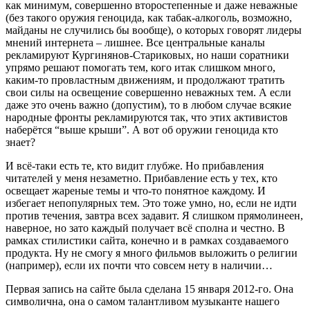
как минимум, совершенно второстепенные и даже неважные
(без такого оружия геноцида, как табак-алкоголь, возможно,
майданы не случились бы вообще), о которых говорят лидеры
мнений интернета – лишнее. Все центральные каналы
рекламируют Кургинянов-Стариковых, но наши соратники
упрямо решают помогать тем, кого итак слишком много,
каким-то провластным движениям, и продолжают тратить
свои силы на освещение совершенно неважных тем. А если
даже это очень важно (допустим), то в любом случае всякие
народные фронты рекламируются так, что этих активистов
наберётся “выше крыши”. А вот об оружии геноцида кто
знает?
И всё-таки есть те, кто видит глубже. Но прибавления
читателей у меня незаметно. Прибавление есть у тех, кто
освещает жареные темы и что-то понятное каждому. И
избегает непопулярных тем. Это тоже умно, но, если не идти
против течения, завтра всех задавит. Я слишком прямолинеен,
наверное, но зато каждый получает всё сполна и честно. В
рамках стилистики сайта, конечно и в рамках создаваемого
продукта. Ну не смогу я много фильмов выложить о религии
(например), если их почти что совсем нету в наличии…
Первая запись на сайте была сделана 15 января 2012-го. Она
символична, она о самом талантливом музыканте нашего