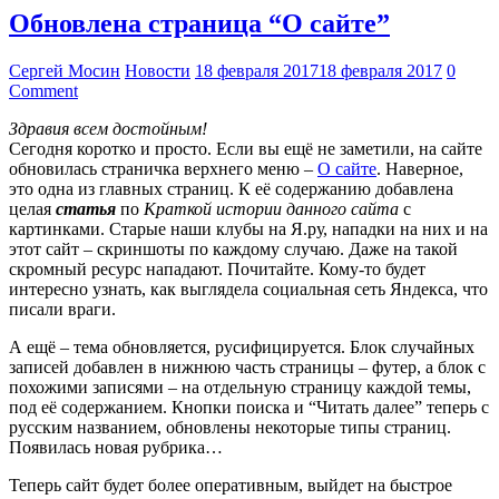
Обновлена страница “О сайте”
Сергей Мосин
Новости
18 февраля 2017
18 февраля 2017
0
Comment
Здравия всем достойным!
Сегодня коротко и просто. Если вы ещё не заметили, на сайте
обновилась страничка верхнего меню –
О сайте
. Наверное,
это одна из главных страниц. К её содержанию добавлена
целая
статья
по
Краткой истории данного сайта
с
картинками. Старые наши клубы на Я.ру, нападки на них и на
этот сайт – скриншоты по каждому случаю. Даже на такой
скромный ресурс нападают. Почитайте. Кому-то будет
интересно узнать, как выглядела социальная сеть Яндекса, что
писали враги.
А ещё – тема обновляется, русифицируется. Блок случайных
записей добавлен в нижнюю часть страницы – футер, а блок с
похожими записями – на отдельную страницу каждой темы,
под её содержанием. Кнопки поиска и “Читать далее” теперь с
русским названием, обновлены некоторые типы страниц.
Появилась новая рубрика…
Теперь сайт будет более оперативным, выйдет на быстрое