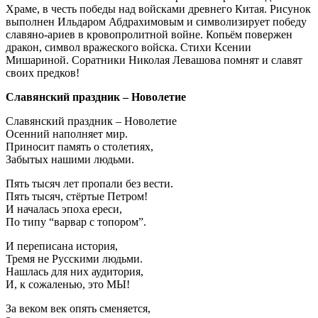
Храме, в честь победы над войсками древнего Китая. Рисунок
выполнен Ильдаром Абдрахимовым и символизирует победу
славяно-ариев в кровопролитной войне. Копьём повержен
дракон, символ вражеского войска. Стихи Ксении
Мишариной. Соратники Николая Левашова помнят и славят
своих предков!
Славянский праздник – Новолетие
Славянский праздник – Новолетие
Осенний наполняет мир.
Приносит память о столетиях,
Забытых нашими людьми.
Пять тысяч лет пропали без вести.
Пять тысяч, стёртые Петром!
И началась эпоха ереси,
По типу “варвар с топором”.
И переписана история,
Тремя не Русскими людьми.
Нашлась для них аудитория,
И, к сожаленью, это МЫ!
За веком век опять сменяется,