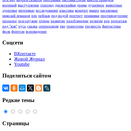
военный
выступление
геноцид
дискография
драма
душевное
животные
здоровье
интервью
исследование
классика
концерт
макро
насекомые
николай левашов
нло
пейзаж
под водой
портрет
прививки
противокурение
прошлое
пси-оружие
птицы
развитие
разоблачение
религия
рен
репортаж
род "взв"
русь
сказка
сюрреализм
твц
трансгены
трезвость
фантастика
фолк
фэнтези
ясновидение
Соцсети
ВКонтакте
Живой Журнал
Youtube
Поделиться сайтом
Редкие темы
Страницы