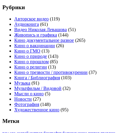
Рубрики
Авторское видео
(119)
Аудиокнига
(61)
Видео Николая Левашова
(51)
Живопись и графика
(144)
Кино документальное разное
(265)
Кино о вакцинации
(26)
Кино о ГМО
(13)
Кино о природе
(143)
Кино о прошлом
(85)
Кино о религии
(13)
Кино о трезвости / противокурении
(37)
Книга / Библиография
(103)
Музыка
(91)
Мультфильм / Видовой
(32)
Мысли о кино
(5)
Новости
(27)
Фотография
(148)
Художественное кино
(95)
Метки
new age
андрей скляров
биография
бытовая сцена
виктор правдюк