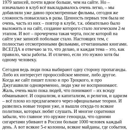
1979 записей, почти вдвое больше, чем на сайте. Но –
изначально в клуб всё выкладывалось очень легко, – мы
добавляли уже давно просмотренные фильмы, сегодня же
сложность повысилась в разы. Ценность первых тем была не
очень, часть из них – повтор в клубе, т.к. обязательно было
выложить и на сайт, создание которого стало логическим 2-м
этапом. И вот – прочерчена такая черта, после которой на
сайте уже записей побольше стало. Настоящих тем, с
полностью отсмотренными фильмами, отчитанными книгами.
ВСЕГДА я отвечаю за то, что делаю, и каждая тема – это, как
правило, часы работы. И отлично, если это нужно хотя бы
одному человеку.
Сегодня ведь люди пока выбирают одну сторону пропаганды.
Либо их интересует пророссийское мнение, либо другое.
Когда же сайт пишет плохо и про Троцкого, и про
Джугашвили одновременно, люди уже не воспринимают.
Жаль, очень мало пока людей, что понимают – их всюду
обманывают. И социализм, и капитализм, и религия, и царизм
– всё плохо из предлагаемого через официальные теории. И
развелись новые теории уже, и вышли откуда-то всякие
политики, которых любят слушать. И многие соратники
забыли, что главное это оружие геноцида, что одними
сигаретами убивают в России больше 1000 человек каждый
день. А вот всякие 5-е колонны, всякие майданы, где события,