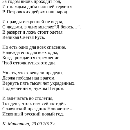
За годом вновь проходит год,
И с каждым днём сильней теряется
В Петровских дебрях наш народ.
И правды искренней не ведая,
С людьми, в чьих мыслях:”Я боюсь…”,
В разврат и ложь стоит одетая,
Великая Светая Русь.
Но есть одно для всех спасение,
Надежда есть для всех одна,
Когда рождается стремление
Чтоб оттолкнуться ото дна.
Узнать, что завещали прадеды,
Держа победы над врагом.
Вернуть пять тысяч лет украденных,
Подмененным, чужим Петром.
И запечатать во столетия,
Тот день, что к нам сейчас идёт:
Славянский праздник Новолетие –
Исконный русский новый год.
К. Мишарина, 20.09.2017 г.