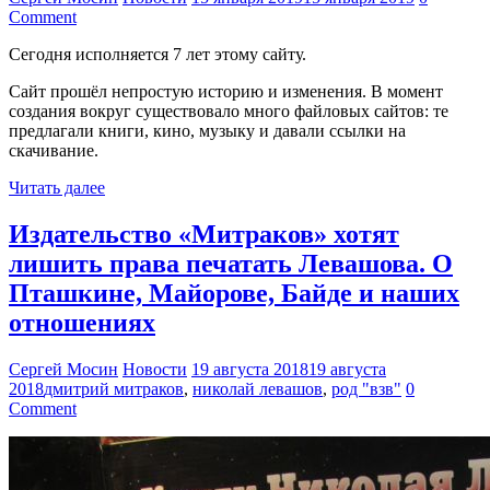
Comment
Сегодня исполняется 7 лет этому сайту.
Сайт прошёл непростую историю и изменения. В момент
создания вокруг существовало много файловых сайтов: те
предлагали книги, кино, музыку и давали ссылки на
скачивание.
Читать далее
Издательство «Митраков» хотят
лишить права печатать Левашова. О
Пташкине, Майорове, Байде и наших
отношениях
Сергей Мосин
Новости
19 августа 2018
19 августа
2018
дмитрий митраков
,
николай левашов
,
род "взв"
0
Comment