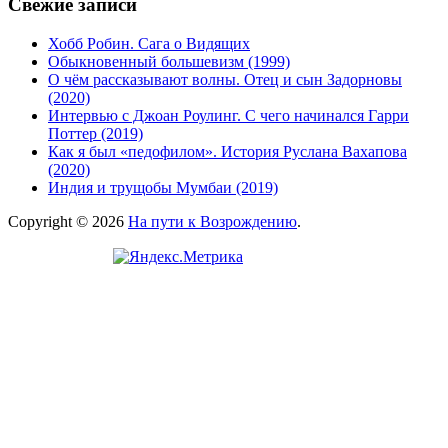
Свежие записи
Хобб Робин. Сага о Видящих
Обыкновенный большевизм (1999)
О чём рассказывают волны. Отец и сын Задорновы
(2020)
Интервью с Джоан Роулинг. С чего начинался Гарри
Поттер (2019)
Как я был «педофилом». История Руслана Вахапова
(2020)
Индия и трущобы Мумбаи (2019)
Copyright © 2026
На пути к Возрождению
.