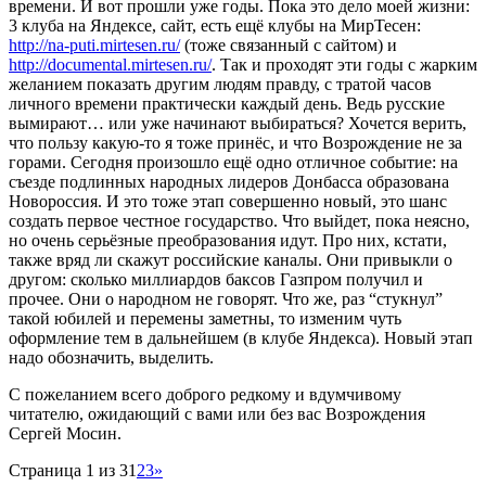
времени. И вот прошли уже годы. Пока это дело моей жизни:
3 клуба на Яндексе, сайт, есть ещё клубы на МирТесен:
http://na-puti.mirtesen.ru/
(тоже связанный с сайтом) и
http://documental.mirtesen.ru/
. Так и проходят эти годы с жарким
желанием показать другим людям правду, с тратой часов
личного времени практически каждый день. Ведь русские
вымирают… или уже начинают выбираться? Хочется верить,
что пользу какую-то я тоже принёс, и что Возрождение не за
горами. Сегодня произошло ещё одно отличное событие: на
съезде подлинных народных лидеров Донбасса образована
Новороссия. И это тоже этап совершенно новый, это шанс
создать первое честное государство. Что выйдет, пока неясно,
но очень серьёзные преобразования идут. Про них, кстати,
также вряд ли скажут российские каналы. Они привыкли о
другом: сколько миллиардов баксов Газпром получил и
прочее. Они о народном не говорят. Что же, раз “стукнул”
такой юбилей и перемены заметны, то изменим чуть
оформление тем в дальнейшем (в клубе Яндекса). Новый этап
надо обозначить, выделить.
С пожеланием всего доброго редкому и вдумчивому
читателю, ожидающий с вами или без вас Возрождения
Сергей Мосин.
Страница 1 из 3
1
2
3
»