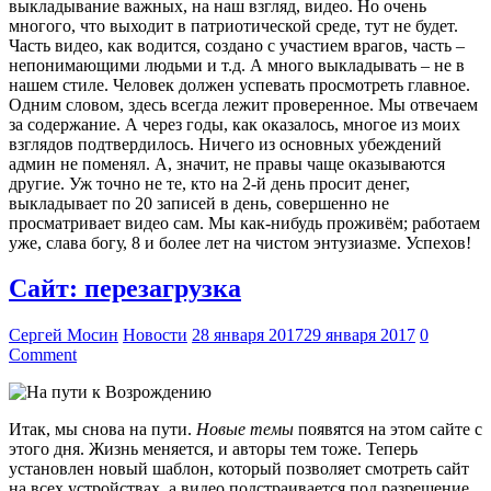
выкладывание важных, на наш взгляд, видео. Но очень
многого, что выходит в патриотической среде, тут не будет.
Часть видео, как водится, создано с участием врагов, часть –
непонимающими людьми и т.д. А много выкладывать – не в
нашем стиле. Человек должен успевать просмотреть главное.
Одним словом, здесь всегда лежит проверенное. Мы отвечаем
за содержание. А через годы, как оказалось, многое из моих
взглядов подтвердилось. Ничего из основных убеждений
админ не поменял. А, значит, не правы чаще оказываются
другие. Уж точно не те, кто на 2-й день просит денег,
выкладывает по 20 записей в день, совершенно не
просматривает видео сам. Мы как-нибудь проживём; работаем
уже, слава богу, 8 и более лет на чистом энтузиазме. Успехов!
Сайт: перезагрузка
Сергей Мосин
Новости
28 января 2017
29 января 2017
0
Comment
Итак, мы снова на пути.
Новые темы
появятся на этом сайте с
этого дня. Жизнь меняется, и авторы тем тоже. Теперь
установлен новый шаблон, который позволяет смотреть сайт
на всех устройствах, а видео подстраивается под разрешение