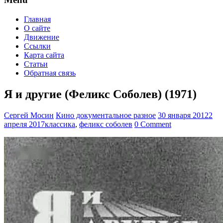
Главная
О сайте
Движение
Ссылки
Карта сайта
Статьи
Обратная связь
Я и другие (Феликс Соболев) (1971)
Сергей Мосин
Кино документальное разное
30 января 2012
2
апреля 2017
классика
,
феликс соболев
0 Comment