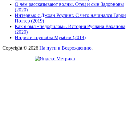
О чём рассказывают волны. Отец и сын Задорновы
(2020)
Интервью с Джоан Роулинг. С чего начинался Гарри
Поттер (2019)
Как я был «педофилом». История Руслана Вахапова
(2020)
Индия и трущобы Мумбаи (2019)
Copyright © 2026
На пути к Возрождению
.