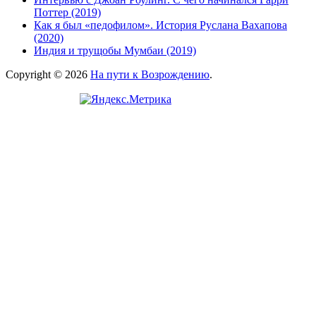
Поттер (2019)
Как я был «педофилом». История Руслана Вахапова
(2020)
Индия и трущобы Мумбаи (2019)
Copyright © 2026
На пути к Возрождению
.