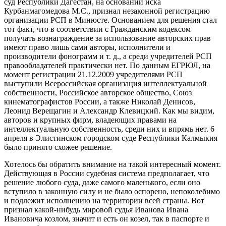
суд Республики Дагестан, на основании иска
Курбанмагомедова М.С., признал незаконной регистрацию
организации РСП в Минюсте. Основанием для решения стал
тот факт, что в соответствии с Гражданским кодексом
получать вознаграждение за использование авторских прав
имеют право лишь сами авторы, исполнители и
производители фонограмм и т. д., а среди учредителей РСП
правообладателей практически нет. По данным ЕГРЮЛ, на
момент регистрации 21.12.2009 учредителями РСП
выступили Всероссийская организация интеллектуальной
собственности, Российское авторское общество, Союз
кинематографистов России, а также Николай Денисов,
Леонид Верещагин и Александр Клевицкий. Как мы видим,
авторов и крупных фирм, владеющих правами на
интеллектуальную собственность, среди них и впрямь нет. 6
апреля в Элистинском городском суде Республики Калмыкия
было принято схожее решение.
Хотелось бы обратить внимание на такой интересный момент.
Действующая в России судебная система предполагает, что
решение любого суда, даже самого маленького, если оно
вступило в законную силу и не было оспорено, непоколебимо
и подлежит исполнению на территории всей страны. Вот
признал какой-нибудь мировой судья Иванова Ивана
Ивановича козлом, значит и есть он козел, так в паспорте и