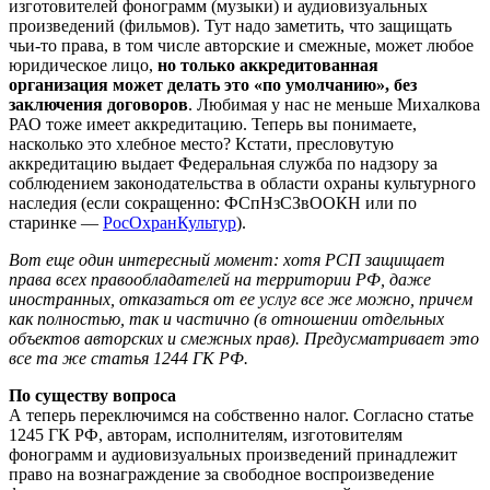
изготовителей фонограмм (музыки) и аудиовизуальных
произведений (фильмов). Тут надо заметить, что защищать
чьи-то права, в том числе авторские и смежные, может любое
юридическое лицо,
но только аккредитованная
организация может делать это «по умолчанию», без
заключения договоров
. Любимая у нас не меньше Михалкова
РАО тоже имеет аккредитацию. Теперь вы понимаете,
насколько это хлебное место? Кстати, пресловутую
аккредитацию выдает Федеральная служба по надзору за
соблюдением законодательства в области охраны культурного
наследия (если сокращенно: ФСпНзСЗвООКН или по
старинке —
РосОхранКультур
).
Вот еще один интересный момент: хотя РСП защищает
права всех правообладателей на территории РФ, даже
иностранных, отказаться от ее услуг все же можно, причем
как полностью, так и частично (в отношении отдельных
объектов авторских и смежных прав). Предусматривает это
все та же статья 1244 ГК РФ.
По существу вопроса
А теперь переключимся на собственно налог. Согласно статье
1245 ГК РФ, авторам, исполнителям, изготовителям
фонограмм и аудиовизуальных произведений принадлежит
право на вознаграждение за свободное воспроизведение