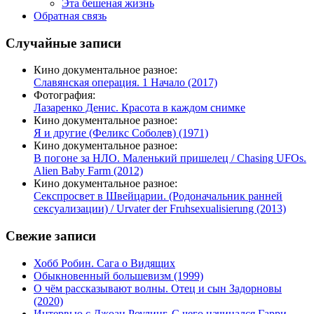
Эта бешеная жизнь
Обратная связь
Случайные записи
Кино документальное разное:
Славянская операция. 1 Начало (2017)
Фотография:
Лазаренко Денис. Красота в каждом снимке
Кино документальное разное:
Я и другие (Феликс Соболев) (1971)
Кино документальное разное:
В погоне за НЛО. Маленький пришелец / Chasing UFOs.
Alien Baby Farm (2012)
Кино документальное разное:
Секспросвет в Швейцарии. (Родоначальник ранней
сексуализации) / Urvater der Fruhsexualisierung (2013)
Свежие записи
Хобб Робин. Сага о Видящих
Обыкновенный большевизм (1999)
О чём рассказывают волны. Отец и сын Задорновы
(2020)
Интервью с Джоан Роулинг. С чего начинался Гарри