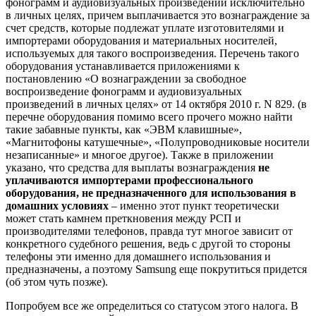
фонограмм и аудиовизуальных произведений исключительно
в личных целях, причем выплачивается это вознаграждение за
счет средств, которые подлежат уплате изготовителями и
импортерами оборудования и материальных носителей,
используемых для такого воспроизведения. Перечень такого
оборудования устанавливается приложениями к
постановлению «О вознаграждении за свободное
воспроизведение фонограмм и аудиовизуальных
произведений в личных целях» от 14 октября 2010 г. N 829. (в
перечне оборудования помимо всего прочего можно найти
такие забавные пункты, как «ЭВМ клавишные»,
«Магнитофоны катушечные», «Полупроводниковые носители
незаписанные» и многое другое). Также в приложении
указано, что средства для выплаты вознаграждения
не
уплачиваются импортерами профессионального
оборудования, не предназначенного для использования в
домашних условиях
– именно этот пункт теоретически
может стать камнем преткновения между РСП и
производителями телефонов, правда тут многое зависит от
конкретного судебного решения, ведь с другой то стороны
телефоны эти именно для домашнего использования и
предназначены, а поэтому Samsung еще покрутиться придется
(об этом чуть позже).
Попробуем все же определиться со статусом этого налога. В