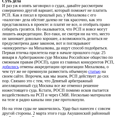
Суть дела
И раз уж я опять заговорил о судах, давайте рассмотрим
совершенно другой вариант, который поможет не платить
РСП. Как я писал в прошлый раз, у Михалкова с его
«налогом» дела обстоят далеко не так красочно, как это
представлялось в проекте: и платят не все, и отобрать право
собирать грозятся. Но оказывается, что РСП и вовсе могут
лишить аккредитации. Все-таки, не смотря ни на что, место
он занимает довольно хорошее, а возможность делиться не
предусмотрена даже законом, вот и поглядывают
«конкуренты» на Михалкова, да ищут способ подобраться.
Первая птичка прилетела еще в начале прошлого года: 25
января в Арбитражном суде Москвы Российское общество по
смежным правам (РОСП), один из главных конкурентов РСП,
добились
отмены аккредитации организации Михалкова, о
чем тут же не преминули разместить объемную
статью
на
своем сайте. Впрочем, как мы знаем, РСП действует до сих
пор. Связано это с тем, что Девятый арбитражный
апелляционный суд Москвы все же отменил решение
нижестоящего суда. Кстати, РОСП помимо исков пытается
воздействовать на РСП и через СМИ. Несколько материалов
на теле и радио каналы они уже протолкнули.
Но на этом суды не закончились. Удар был нанесен с совсем
другой стороны. 2 марта этого года Акушинский районный