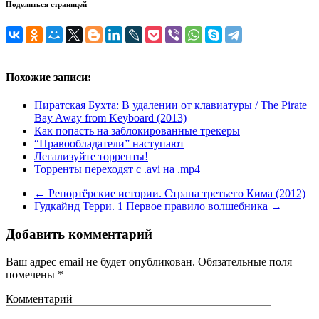
Поделиться страницей
Похожие записи:
Пиратская Бухта: В удалении от клавиатуры / The Pirate
Bay Away from Keyboard (2013)
Как попасть на заблокированные трекеры
“Правообладатели” наступают
Легализуйте торренты!
Торренты переходят с .avi на .mp4
←
Репортёрские истории. Страна третьего Кима (2012)
Гудкайнд Терри. 1 Первое правило волшебника
→
Добавить комментарий
Ваш адрес email не будет опубликован.
Обязательные поля
помечены
*
Комментарий