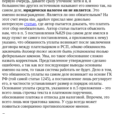
первую очередь, давайте сразу уточним: хотя и я, и
большинство других источников называют его именно так, на
самом деле,
юридически налогом он не является
. Это
именно вознаграждение. Является ли оно обязательным? На
этот счет вчера stas_agarkov прислал мне довольно
интересную
статью
, где автор пытается доказать, что платить
этот сбор необязательно. Автор статьи пытается объяснить
нам, что в п. 5 постановления №829 (на самом деле имелся в
виду пункт не самого постановления, а приложения к нему)
указано, что обязанность уплаты возникает после заключения
договора между плательщиком и РСП,
однако обязанность
заключить договор тоже может быть установлена только
федеральным законом
. Увы, но такое обоснование сложно
назвать корректным. Представленное утверждение сделано
ошибочно, а так как все последующие выводы основаны
именно на нем, то такая система работать не будет. Дело в том,
что обязанность уплаты на самом деле возникает на основе ГК
РФ (той самой статьи 1245), а постановление лишь регулирует
его, в частности устанавливает размер и порядок оплаты.
Основание уплаты средств, указанное в п.5 приложения – это
всего лишь строчка текста в платежном поручении,
обоснование платежа и отписка для налоговой. Впрочем, это
всего лишь моя трактовка закона. У суда всегда может
появиться совершенно противоположное мнение.