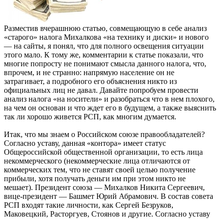
Разместив вчерашнюю статью, совмещающую в себе анализ
«старого» налога Михалкова «на технику и диски» и нового
— на сайты, я понял, что для полного освещения ситуации
этого мало. К тому же, комментарии к статье показали, что
многие попросту не понимают смысла данного налога, что,
впрочем, и не странно: напрямую население он не
затрагивает, а подробного его объяснения никто из
официальных лиц не давал. Давайте попробуем провести
анализ налога «на носители» и разобраться что в нем плохого,
на чем он основан и что ждет его в будущем, а также выяснить
так ли хорошо живется РСП, как многим думается.
Итак, что мы знаем о Российском союзе правообладателей?
Согласно уставу, данная «контора» имеет статус
Общероссийской общественной организации, то есть лица
некоммерческого (некоммерческие лица отличаются от
коммерческих тем, что не ставят своей целью получение
прибыли, хотя получать деньги им при этом никто не
мешает). Президент союза — Михалков Никита Сергеевич,
вице-президент — Башмет Юрий Абрамович. В состав совета
РСП входят такие личности, как Сергей Безруков,
Маковецкий, Расторгуев, Стоянов и другие. Согласно уставу