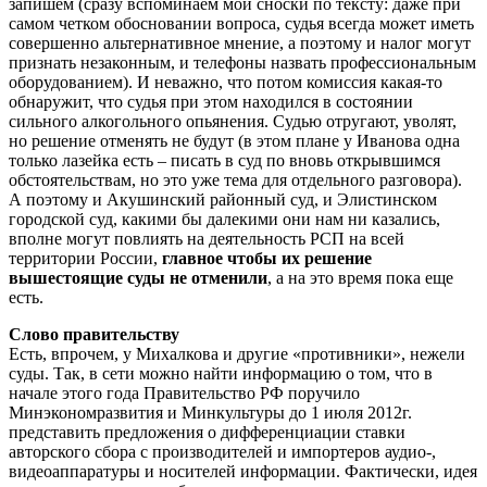
запишем (сразу вспоминаем мои сноски по тексту: даже при
самом четком обосновании вопроса, судья всегда может иметь
совершенно альтернативное мнение, а поэтому и налог могут
признать незаконным, и телефоны назвать профессиональным
оборудованием). И неважно, что потом комиссия какая-то
обнаружит, что судья при этом находился в состоянии
сильного алкогольного опьянения. Судью отругают, уволят,
но решение отменять не будут (в этом плане у Иванова одна
только лазейка есть – писать в суд по вновь открывшимся
обстоятельствам, но это уже тема для отдельного разговора).
А поэтому и Акушинский районный суд, и Элистинском
городской суд, какими бы далекими они нам ни казались,
вполне могут повлиять на деятельность РСП на всей
территории России,
главное чтобы их решение
вышестоящие суды не отменили
, а на это время пока еще
есть.
Слово правительству
Есть, впрочем, у Михалкова и другие «противники», нежели
суды. Так, в сети можно найти информацию о том, что в
начале этого года Правительство РФ поручило
Минэкономразвития и Минкультуры до 1 июля 2012г.
представить предложения о дифференциации ставки
авторского сбора с производителей и импортеров аудио-,
видеоаппаратуры и носителей информации. Фактически, идея