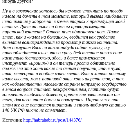
нибудь другой?
Ну а в заключение хотелось бы немного уточнить по поводу
налога на домены в том моменте, который вызвал наибольшее
непонимание у хабровчан в комментариях к предыдущей моей
статье. Дает ли налог на домены право размещать
пиратский контент? Ответ тут однозначен: нет. Налог
этот, как и «налог на болванки», вводится как средство
выплаты вознаграждения за просмотр такого контента.
Вот послушал Вася на каком-нибудь сайте музыку, а у
правообладателя из-за этого сразу бедственное положение
наступило (осторожно, здесь и далее применяется
инструмент «ирония») и он теперь просто обязательно
должен за это хоть какие-то деньги получить, иначе чума,
инки, метеорит и вообще конец света. Вот и хотят поэтому
налог ввести, мол с паршивой овцы хоть шерсти клок, а так
как «оболванивать» население страны напрямую государство
в этом вопросе считает неэффективным, платить будут
конкретно владельцы доменов, причем вне зависимости от
того, для чего этот домен используется. Пираты же при
этом все еще остаются пиратами и столь любимую статью
146 УК РФ никто не отменяет.
Источник
http://habrahabr.ru/post/144376/