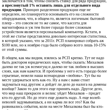
заключается в том, чтобы снизить ставку для ряда продукции,
а пресловутый 1% оставить лишь для отдельного вида
продукции
. Принцип разделения продукции еще не
определен, но планируется основывать его на сложности
оборудования, что, в общем-то, является логичным: бытовой
плеер – это совсем не то же самое, что кассета для
магнитофона и уж тем более гораздо более сложным
устройством является персональный компьютер. Кстати, в
этой же статье представлена довольно интересная статистика,
в которой указано, что за 2011г. РСП планировал собрать аж
$100 млн, но к ноябрю года было собрано всего лишь 10-15%
от этой суммы.
В общем, как мы видим, взялись за РСП крепко. Тут не надо
быть доктором юридических наук, чтобы сказать: Михалков
далеко не так уж всемогущ и далеко не так любим в высших
слоях, как нам кажется. И проблемы у него есть гораздо более
серьезные, нежели наша всенародная «любовь». Тут бы на
месте удержаться хоть как-то. Ну а нам с вами стоит
задуматься над другим: а дойдет ли дело до налога на домены
вообще? Закон то для этого еще принять надо. Другое дело,
что мир наш прекрасен и велик: уйдет Михалков – придет
кто-то другой. Но до этого еще дожить надо. А еще волей-
неволей задумываешься, а ни карма ли все это? Как бы
развивались события, коли на месте Михалкова был бы кто-