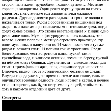
сторон, палатками, трущобами, голыми детьми… Местные
торговцы колоритны. Один режет курицу прямо на глазах
клиентов, а на стеллаже ещё живые птички ожидают
разделки. Другие деловито раскладывают грязные овощи и
нахваливают товар. Рядом с оборванными нищенками под
дырявыми навесами расположены многоэтажные дома, люди
ходят самые разные. Это страна вегетарианцев! У Индии одно
рекламное лицо. Мужик фигурирует на всех плакатах, это
весело. Ребята попали в местную огромную прачечную, где
одни мужчины, и пашут они по 14 часов, после чего тут же
рядом и ложатся спать. И попили сок из тростника. Среди
более красивых мест встретился пляж, пускай там и
грязнейшая вода, и какие-то останки, помои на берегу, пускай
на нём же живут бедняки. Другие места – символическая для
страны триумфальная арка, парк, старинное здание вокзала.
Впрочем, видно, что за историческими местами не следят.
Внутри города уже ходят прямо по земле или глине, сильнее
ощущается всеобщая бедность, люди играют в карты, и вечное
столпотворение, как будто нету земли у людей, чтобы жить
хоть в каком-то отдалении друг от друга.
Смотреть: