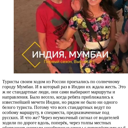
Туристы своим ходом из России проехались по солнечному
городу Мумбаи. И в который раз в Индии их ждала жесть. Это
ж не стандартные люди, они сами выбирают маршруты и
направления. Было весело, когда ребята приближались к
известнейшей мечети Индии, но рядом не было ни одного
белого туриста. Потому что всех стандартных ведут по
особому маршруту, в спецместа, предназначенные под
русских. И что же? Через неумолчный сигнал от водителей
ходили по дороге вдоль, поперёк, через толпы местных
оборванцев снимали незабвенные улицы с перекрёстками на 6