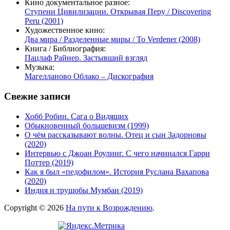
Кино документальное разное:
Ступени Цивилизации. Открывая Перу / Discovering
Peru (2001)
Художественное кино:
Два мира / Разделенные миры / To Verdener (2008)
Книга / Библиография:
Пацлаф Райнер. Застывший взгляд
Музыка:
Магелланово Облако – Дискография
Свежие записи
Хобб Робин. Сага о Видящих
Обыкновенный большевизм (1999)
О чём рассказывают волны. Отец и сын Задорновы
(2020)
Интервью с Джоан Роулинг. С чего начинался Гарри
Поттер (2019)
Как я был «педофилом». История Руслана Вахапова
(2020)
Индия и трущобы Мумбаи (2019)
Copyright © 2026
На пути к Возрождению
.