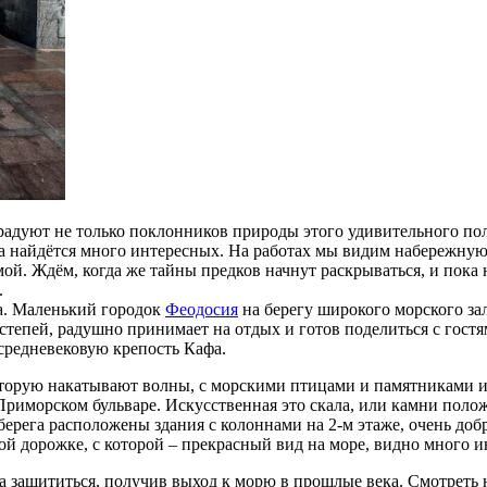
радуют не только поклонников природы этого удивительного пол
а найдётся много интересных. На работах мы видим набережную 
ой. Ждём, когда же тайны предков начнут раскрываться, и пока 
.
а. Маленький городок
Феодосия
на берегу широкого морского за
 степей, радушно принимает на отдых и готов поделиться с гос
средневековую крепость Кафа.
оторую накатывают волны, с морскими птицами и памятниками и
 Приморском бульваре. Искусственная это скала, или камни поло
берега расположены здания с колоннами на 2-м этаже, очень до
ой дорожке, с которой – прекрасный вид на море, видно много 
ла защититься, получив выход к морю в прошлые века. Смотреть 