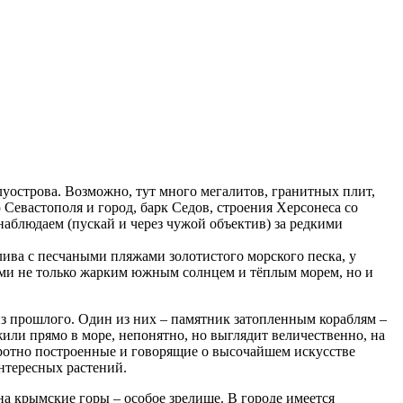
уострова. Возможно, тут много мегалитов, гранитных плит,
Севастополя и город, барк Седов, строения Херсонеса со
наблюдаем (пускай и через чужой объектив) за редкими
лива с песчаными пляжами золотистого морского песка, у
тями не только жарким южным солнцем и тёплым морем, но и
з прошлого. Один из них – памятник затопленным кораблям –
жили прямо в море, непонятно, но выглядит величественно, на
бротно построенные и говорящие о высочайшем искусстве
интересных растений.
на крымские горы – особое зрелище. В городе имеется