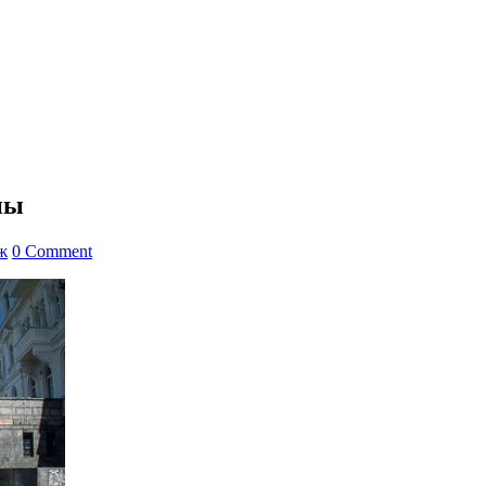
ны
ж
0 Comment