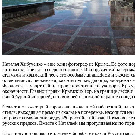
Наталья Хибученко – ещё один фотограф из Крыма. Её фото по
которых хватает и в северной столице. И сооружений наверняк
статуями и крымский лес с его особым ландшафтом и экосистем
оставшимися диковинами, как эти пушки, дворцы, набережные
Феодосия – курортный центр юго-восточного лукоморья Крым
оконечности Главной гряды Крымских гор, на границе лесов и
своей бурной историей, оставившей на южной окраине города 
Севастополь – старый город с великолепной набережной, на к
стелла, выходящая прямо из скалы на побережье, находится на
островке символично водружён российский флаг. Прямо возле 
русских предков. Вместе с Натальей мы прогуливаемся по горн
Этот полуостров был свидетелем борьбы не раз, и Россия смог