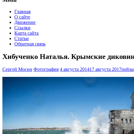
Главная
О сайте
Движение
Ссылки
Карта сайта
Статьи
Обратная связь
Хибученко Наталья. Крымские дикови
Сергей Мосин
Фотография
4 августа 2014
17 августа 2017
пейза