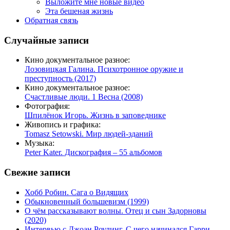
Выложите мне новые видео
Эта бешеная жизнь
Обратная связь
Случайные записи
Кино документальное разное:
Лозовицкая Галина. Психотронное оружие и
преступность (2017)
Кино документальное разное:
Счастливые люди. 1 Весна (2008)
Фотография:
Шпилёнок Игорь. Жизнь в заповеднике
Живопись и графика:
Tomasz Setowski. Мир людей-зданий
Музыка:
Peter Kater. Дискография – 55 альбомов
Свежие записи
Хобб Робин. Сага о Видящих
Обыкновенный большевизм (1999)
О чём рассказывают волны. Отец и сын Задорновы
(2020)
Интервью с Джоан Роулинг. С чего начинался Гарри