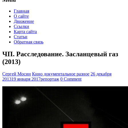
Главная
О сайте
Движение
Ссылки
Карта сайта
Статьи
Обратная связь
ЧП. Расследование. Засланцевый газ
(2013)
Сергей Мосин
Кино документальное разное
26 декабря
2013
19 января 2017
репортаж
0 Comment