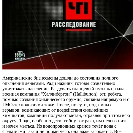
Американские бизнесмены дошли до состояния полного
опьянения деньгами. Ради наживы готовы сознательно
уничтожать население. Раздувать сланцевый пузырь начала
военная компания “Халлибёртон” (Halliburton): эти ребята,
помимо создания химического оружия, связаны напрямую и с
ГМО-технологиями тоже. После, по сути, подземных
взрывов, возникающих от воздействия сильнейших
химикатов, компании получают метан, отравляя при этом всю
округу. Люди, особенно дети, гибнут от рака, им нечего пить
и нечем мыться. Из водопроводных кранов течёт вода с
фракциями газа и не пойми чего, она даже загорается. Всё