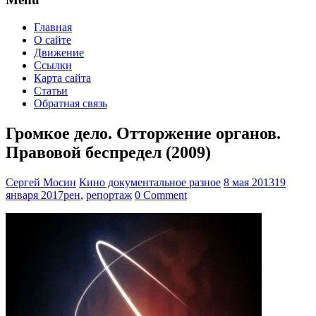
Главная
О сайте
Движение
Ссылки
Карта сайта
Статьи
Обратная связь
Громкое дело. Отторжение органов.
Правовой беспредел (2009)
Сергей Мосин
Кино документальное разное
8 мая 2013
19
января 2017
рен
,
репортаж
0 Comment