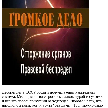
Десятки лет в СССР росла и получала опыт карательная
система. Милиция в итоге срослась с адвокатурой и судьями,
и всё это породило жуткий без(с)предел. Любого из тех, кто
насолил органам, могли убить “без шума”. Труп можно было