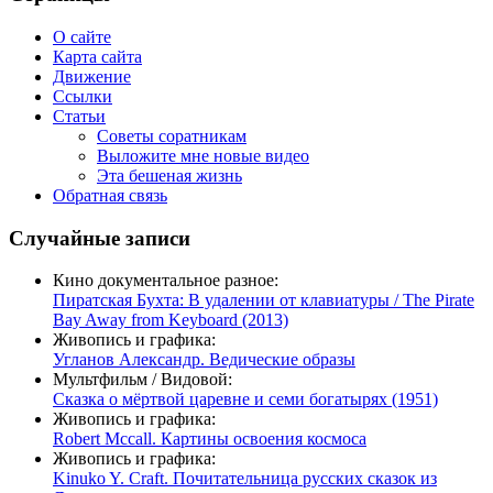
О сайте
Карта сайта
Движение
Ссылки
Статьи
Советы соратникам
Выложите мне новые видео
Эта бешеная жизнь
Обратная связь
Случайные записи
Кино документальное разное:
Пиратская Бухта: В удалении от клавиатуры / The Pirate
Bay Away from Keyboard (2013)
Живопись и графика:
Угланов Александр. Ведические образы
Мультфильм / Видовой:
Сказка о мёртвой царевне и семи богатырях (1951)
Живопись и графика:
Robert Mccall. Картины освоения космоса
Живопись и графика:
Kinuko Y. Craft. Почитательница русских сказок из