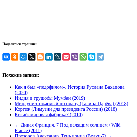
Поделиться страницей
Похожие записи:
Как я был «педофилом». История Руслана Вахапова
(2020)
Индия и трущобы Мумбаи (2019)
Мир, уничтожаемый по плану (Галина Царёва) (2018)
Кортеж (Лимузин для президента России) (2018)
Китай: мировая фабрика? (2010)
←
Дикая Франция. 7 Под палящим солнцем / Wild
France (2011)
Прозоров Александр. Тень воина (Ведун-7)
→