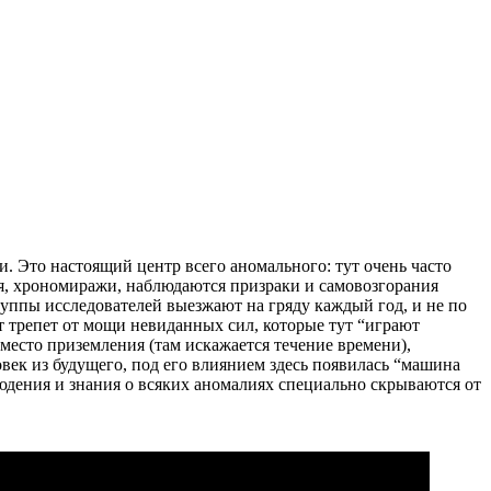
. Это настоящий центр всего аномального: тут очень часто
я, хрономиражи, наблюдаются призраки и самовозгорания
руппы исследователей выезжают на гряду каждый год, и не по
 трепет от мощи невиданных сил, которые тут “играют
сто приземления (там искажается течение времени),
век из будущего, под его влиянием здесь появилась “машина
юдения и знания о всяких аномалиях специально скрываются от