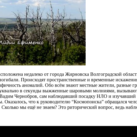
сположена недалеко от города Жирновска Волгоградской области
погибали. Происходят пространственные и временные искажени
мифичность аномалий. Обо всём знают местные жители, разные г
, буквально в секунды выжженные шаровыми молниями, вызывают
Вадим Чернобров, сам наблюдавший посадку НЛО и изучавший ме
. Оказалось, что к руководителю “Космопоиска” обращался чело
 Сколько мы ещё не знаем? Это риторический вопрос, ведь набл