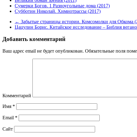
Великий обман зрения (2011)
Сумерки Богов. 1 Разноугольные дома (2017)
Субботин Николай. Химиотрассы (2017)
←
Забытые страницы истории. Комсомолки для Обкома (
Цацулин Борис. Китайское исследование – Библия вегано
Добавить комментарий
Ваш адрес email не будет опубликован.
Обязательные поля пом
Комментарий
Имя
*
Email
*
Сайт