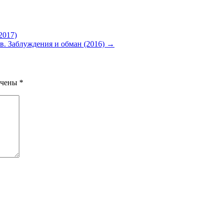
2017)
в. Заблуждения и обман (2016)
→
ечены
*