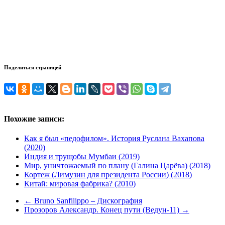
Поделиться страницей
Похожие записи:
Как я был «педофилом». История Руслана Вахапова
(2020)
Индия и трущобы Мумбаи (2019)
Мир, уничтожаемый по плану (Галина Царёва) (2018)
Кортеж (Лимузин для президента России) (2018)
Китай: мировая фабрика? (2010)
←
Bruno Sanfilippo – Дискография
Прозоров Александр. Конец пути (Ведун-11)
→