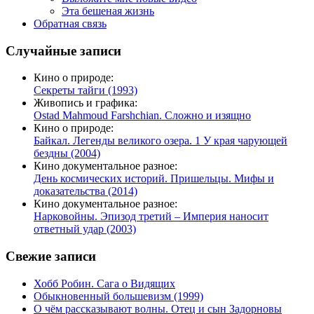
Эта бешеная жизнь
Обратная связь
Случайные записи
Кино о природе:
Секреты тайги (1993)
Живопись и графика:
Ostad Mahmoud Farshchian. Сложно и изящно
Кино о природе:
Байкал. Легенды великого озера. 1 У края чарующей
бездны (2004)
Кино документальное разное:
День космических историй. Пришельцы. Мифы и
доказательства (2014)
Кино документальное разное:
Нарковойны. Эпизод третий – Империя наносит
ответный удар (2003)
Свежие записи
Хобб Робин. Сага о Видящих
Обыкновенный большевизм (1999)
О чём рассказывают волны. Отец и сын Задорновы