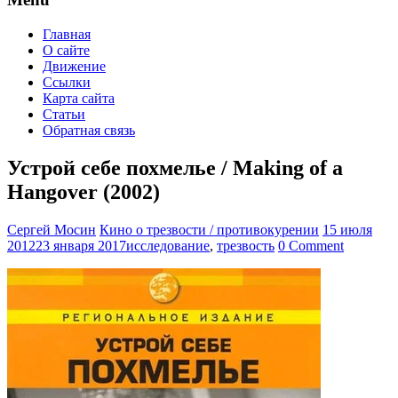
Главная
О сайте
Движение
Ссылки
Карта сайта
Статьи
Обратная связь
Устрой себе похмелье / Making of a
Hangover (2002)
Сергей Мосин
Кино о трезвости / противокурении
15 июля
2012
23 января 2017
исследование
,
трезвость
0 Comment