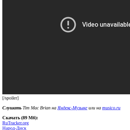
[/spoiler]
Слушать
Tim Mac Brian на
Яндекс-Музыке
или на
musico.ru
Скачать (89 Мб):
RuTracker.org
Народ-Диск