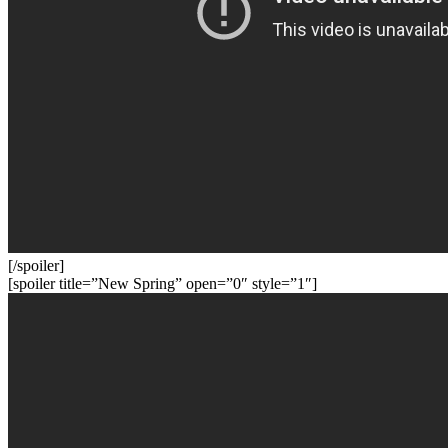
[/spoiler]
[spoiler title=”New Spring” open=”0″ style=”1″]