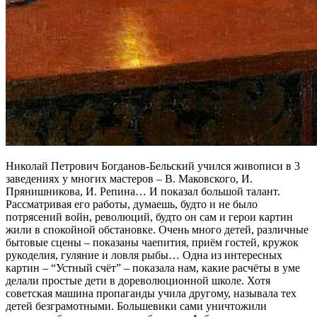
Николай Петрович Богданов-Бельский учился живописи в 3
заведениях у многих мастеров – В. Маковского, И.
Прянишникова, И. Репина… И показал большой талант.
Рассматривая его работы, думаешь, будто и не было
потрясений войн, революций, будто он сам и герои картин
жили в спокойной обстановке. Очень много детей, различные
бытовые сцены – показаны чаепития, приём гостей, кружок
рукоделия, гуляние и ловля рыбы… Одна из интересных
картин – “Устный счёт” – показала нам, какие расчёты в уме
делали простые дети в дореволюционной школе. Хотя
советская машина пропаганды учила другому, называла тех
детей безграмотными. Большевики сами уничтожили