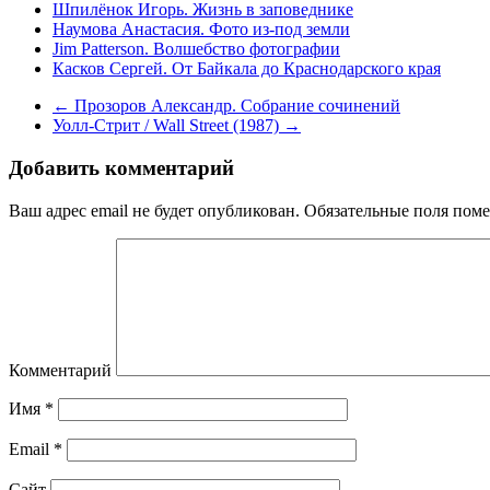
Шпилёнок Игорь. Жизнь в заповеднике
Наумова Анастасия. Фото из-под земли
Jim Patterson. Волшебство фотографии
Касков Сергей. От Байкала до Краснодарского края
←
Прозоров Александр. Собрание сочинений
Уолл-Стрит / Wall Street (1987)
→
Добавить комментарий
Ваш адрес email не будет опубликован.
Обязательные поля пом
Комментарий
Имя
*
Email
*
Сайт