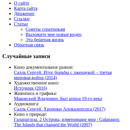
О сайте
Карта сайта
Движение
Ссылки
Статьи
Советы соратникам
Выложите мне новые видео
Эта бешеная жизнь
Обратная связь
Случайные записи
Кино документальное разное:
Салль Сергей. Итог борьбы с лженаукой – третья
мировая война (2014)
Художественное кино:
Источник (2016)
Живопись и графика:
Маковский Владимир. Быт конца 19-го века
Аудиокнига:
Салль Сергей. Хроники Апокалипсиса (2017)
Кино о природе:
Галапагосы. 2 Острова, изменившие мир / Galapagos:
The Islands that changed the World (2007)