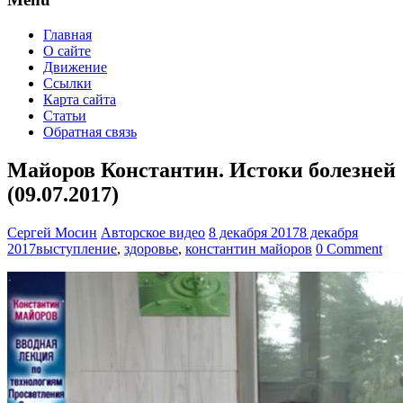
Главная
О сайте
Движение
Ссылки
Карта сайта
Статьи
Обратная связь
Майоров Константин. Истоки болезней
(09.07.2017)
Сергей Мосин
Авторское видео
8 декабря 2017
8 декабря
2017
выступление
,
здоровье
,
константин майоров
0 Comment