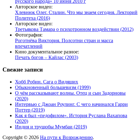
русского народа» 10 июня 2010 г
Авторское видео:
Хлевнюк Олег. Сталин. Что мы знаем сегодня. Лекторий
Политеха (2016)
Авторское видео:
Третьякова Тамара о психотронном воздействии (2012)
Фотография:
Роготнёва Виктория. Полсотни стран и масса
впечатлений
Кино документальное разное:
Печать богов – Кайлас (2003)
Свежие записи
Хобб Робин. Сага о Видящих
Обыкновенный большевизм (1999)
О чём рассказывают волны. Отец и сын Задорновы
(2020)
Интервью с Джоан Роулинг. С чего начинался Гарри
Поттер (2019)
Как я был «педофилом». История Руслана Вахапова
(2020)
Индия и трущобы Мумбаи (2019)
Copyright © 2026
На пути к Возрождению
.