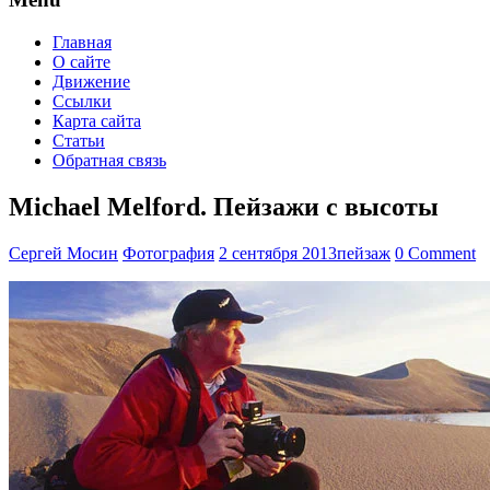
Главная
О сайте
Движение
Ссылки
Карта сайта
Статьи
Обратная связь
Michael Melford. Пейзажи с высоты
Сергей Мосин
Фотография
2 сентября 2013
пейзаж
0 Comment