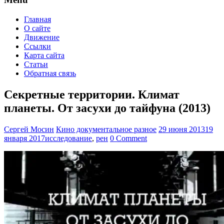
Главная
О сайте
Движение
Ссылки
Карта сайта
Статьи
Обратная связь
Секретные территории. Климат
планеты. От засухи до тайфуна (2013)
Сергей Мосин
Кино документальное разное
29 июня 2013
19
января 2017
исследование
,
рен
0 Comment