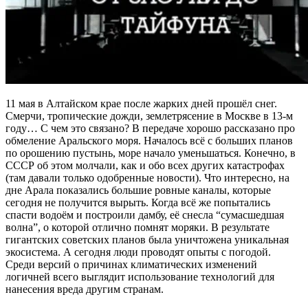
11 мая в Алтайском крае после жарких дней прошёл снег.
Смерчи, тропические дожди, землетрясение в Москве в 13-м
году… С чем это связано? В передаче хорошо рассказано про
обмеление Аральского моря. Началось всё с больших планов
по орошению пустынь, море начало уменьшаться. Конечно, в
СССР об этом молчали, как и обо всех других катастрофах
(там давали только одобренные новости). Что интересно, на
дне Арала показались большие ровные каналы, которые
сегодня не получится вырыть. Когда всё же попытались
спасти водоём и построили дамбу, её снесла “сумасшедшая
волна”, о которой отлично помнят моряки. В результате
гигантских советских планов была уничтожена уникальная
экосистема. А сегодня люди проводят опыты с погодой.
Среди версий о причинах климатических изменений
логичней всего выглядит использование технологий для
нанесения вреда другим странам.