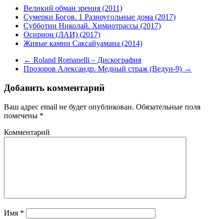
Великий обман зрения (2011)
Сумерки Богов. 1 Разноугольные дома (2017)
Субботин Николай. Химиотрассы (2017)
Осирион (ЛАИ) (2017)
Живые камни Саксайуамана (2014)
←
Roland Romanelli – Дискография
Прозоров Александр. Медный страж (Ведун-9)
→
Добавить комментарий
Ваш адрес email не будет опубликован.
Обязательные поля
помечены
*
Комментарий
Имя
*