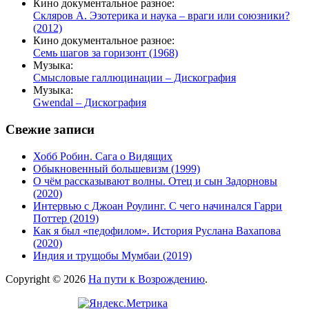
Кино документальное разное:
Скляров А. Эзотерика и наука – враги или союзники?
(2012)
Кино документальное разное:
Семь шагов за горизонт (1968)
Музыка:
Смысловые галлюцинации – Дискография
Музыка:
Gwendal – Дискография
Свежие записи
Хобб Робин. Сага о Видящих
Обыкновенный большевизм (1999)
О чём рассказывают волны. Отец и сын Задорновы
(2020)
Интервью с Джоан Роулинг. С чего начинался Гарри
Поттер (2019)
Как я был «педофилом». История Руслана Вахапова
(2020)
Индия и трущобы Мумбаи (2019)
Copyright © 2026
На пути к Возрождению
.