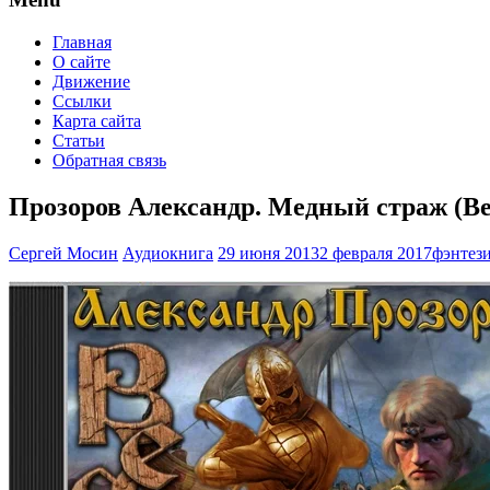
Главная
О сайте
Движение
Ссылки
Карта сайта
Статьи
Обратная связь
Прозоров Александр. Медный страж (Ве
Сергей Мосин
Аудиокнига
29 июня 2013
2 февраля 2017
фэнтез