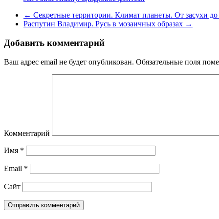
←
Секретные территории. Климат планеты. От засухи до 
Распутин Владимир. Русь в мозаичных образах
→
Добавить комментарий
Ваш адрес email не будет опубликован.
Обязательные поля пом
Комментарий
Имя
*
Email
*
Сайт