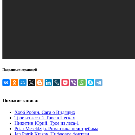
Поделиться страницей
Похожие записи:
Хобб Робин. Сага о Видящих
Трое из леса. 2 Трое в Песках
Никитин Юрий. Трое из леса-1
Petar Meseldzija. Романтика неистребима
Jan Patrik Krasny. Цифровое фэнтези