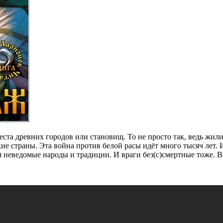
места древних городов или становищ. То не просто так, ведь жи
ие страны. Эта война против белой расы идёт много тысяч лет. 
еведомые народы и традиции. И враги без(с)смертные тоже. Вид