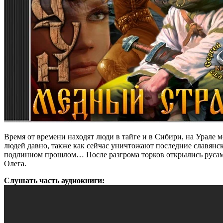
Время от времени находят люди в тайге и в Сибири, на Урале 
людей давно, также как сейчас уничтожают последние славянск
подлинном прошлом… После разгрома торков открылись русам н
Олега.
Слушать часть аудиокниги: