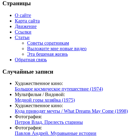
Страницы
О сайте
Карта сайта
Движение
Ссылки
Статьи
Советы соратникам
Выложите мне новые видео
Эта бешеная жизнь
Обратная связь
Случайные записи
Художественное кино:
Большое космическое путешествие (1974)
Мультфильм / Видовой:
Медной горы хозяйка (1975)
Художественное кино:
Куда приводят мечты / What Dreams May Come (1998)
Фотография:
Петров Влад. Прелесть старины
Фотография:
Павлов Андрей. Муравьиные истории