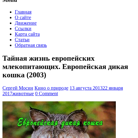
Главная
О сайте
Движение
Ссылки
Карта сайта
Статьи
Обратная связь
Тайная жизнь европейских
млекопитающих. Европейская дикая
кошка (2003)
Сергей Мосин
Кино о природе
13 августа 2013
22 января
2017
животные
0 Comment