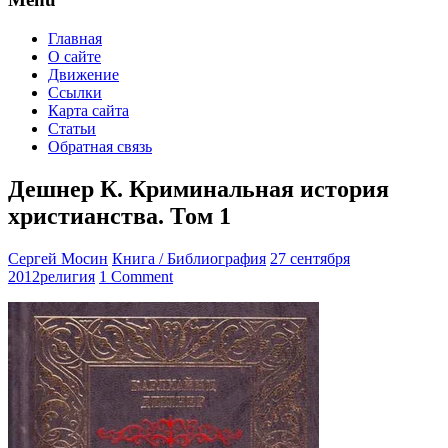
Главная
О сайте
Движение
Ссылки
Карта сайта
Статьи
Обратная связь
Дешнер К. Криминальная история
христианства. Том 1
Сергей Мосин
Книга / Библиография
27 сентября
2012
религия
1 Comment