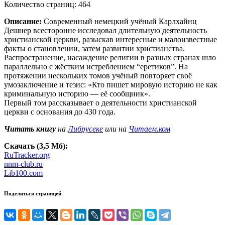
Количество страниц: 464
Описание:
Современный немецкий учёный Карлхайнц
Дешнер всесторонне исследовал длительную деятельность
христианской церкви, разыскав интересные и малоизвестные
факты о становлении, затем развитии христианства.
Распространение, насаждение религии в разных странах шло
параллельно с жёстким истреблением “еретиков”. На
протяжении нескольких томов учёный повторяет своё
умозаключение и тезис: «Кто пишет мировую историю не как
криминальную историю — её сообщник».
Первый том рассказывает о деятельности христианской
церкви с основания до 430 года.
Читать книгу
на
Либрусеке
или на
Читаем.ком
Скачать (3,5 Мб):
RuTracker.org
nnm-club.ru
Lib100.com
Поделиться страницей