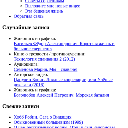
Советы соратникам
Выложите мне новые видео
Эта бешеная жизнь
Обратная связь
Случайные записи
Живопись и графика:
Васильев Фёдор Александрович. Короткая жизнь и
большие свершенья
Кино о трезвости / противокурении:
Технология спаивания 2 (2012)
Аудиокнига:
Семёнова Мария. Мы – славяне!
Авторское видео:
Цацулин Борис. Ложные корреляции, или Учёные
доказали (2016)
Живопись и графика:
Боголюбов Алексей Петрович. Морская баталия
Свежие записи
Хобб Робин. Сага о Видящих
Обыкновенный большевизм (1999)
О чём рассказывают волны. Отец и сын Задорновы