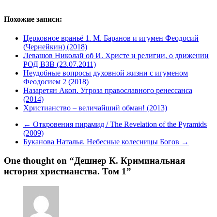
Похожие записи:
Церковное враньё 1. М. Баранов и игумен Феодосий
(Чернейкин) (2018)
Левашов Николай об И. Христе и религии, о движении
РОД ВЗВ (23.07.2011)
Неудобные вопросы духовной жизни с игуменом
Феодосием 2 (2018)
Назаретян Акоп. Угроза православного ренессанса
(2014)
Христианство – величайший обман! (2013)
←
Откровения пирамид / The Revelation of the Pyramids
(2009)
Буканова Наталья. Небесные колесницы Богов
→
One thought on “
Дешнер К. Криминальная
история христианства. Том 1
”