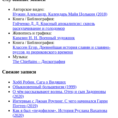
Авторское видео:
Нужин Александр. Календарь Майя Цолькин (2018)
Книга / Библиография:
Гойченко Д. Д. Красный апокалипсис: сквозь
раскулачивание и голодомор
Живопись и графика:
Каразин Н. Н. Военный художник
Книга / Библиография:
Классен Егор. Древнейшая история славян и славяно-
руссов до рюриковского времени
Музыка:
The Chieftains – Дискография
Свежие записи
Хобб Робин. Сага о Видящих
Обыкновенный большевизм (1999)
О чём рассказывают волны. Отец и сын Задорновы
(2020)
Интервью с Джоан Роулинг. С чего начинался Гарри
Поттер (2019)
Как я был «педофилом». История Руслана Вахапова
(2020)