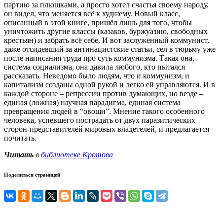
партию за плюшками, а просто хотел счастья своему народу,
он видел, что меняется всё к худшему. Новый класс,
описанный в этой книге, пришёл лишь для того, чтобы
уничтожить другие классы (казаков, буржуазию, свободных
крестьян) и забрать всё себе. И вот заслуженный коммунист,
даже отсидевший за антинацистские статьи, сел в тюрьму уже
после написания труда про суть коммунизма. Такая она,
система социализма, она давила любого, кто пытался
рассказать. Неведомо было людям, что и коммунизм, и
капитализм созданы одной рукой и легко ей управляются. И в
каждой стороне – репрессии против думающих, но везде –
единая (ложная) научная парадигма, единая система
превращения людей в “овощи”. Мнение такого особенного
человека, успевшего пострадать от двух паразитических
сторон-представителей мировых владетелей, и предлагается
почитать.
Читать
в
библиотеке Кротова
Поделиться страницей