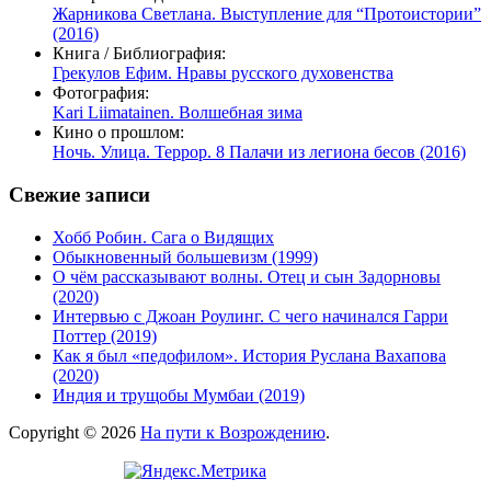
Жарникова Светлана. Выступление для “Протоистории”
(2016)
Книга / Библиография:
Грекулов Ефим. Нравы русского духовенства
Фотография:
Kari Liimatainen. Волшебная зима
Кино о прошлом:
Ночь. Улица. Террор. 8 Палачи из легиона бесов (2016)
Свежие записи
Хобб Робин. Сага о Видящих
Обыкновенный большевизм (1999)
О чём рассказывают волны. Отец и сын Задорновы
(2020)
Интервью с Джоан Роулинг. С чего начинался Гарри
Поттер (2019)
Как я был «педофилом». История Руслана Вахапова
(2020)
Индия и трущобы Мумбаи (2019)
Copyright © 2026
На пути к Возрождению
.