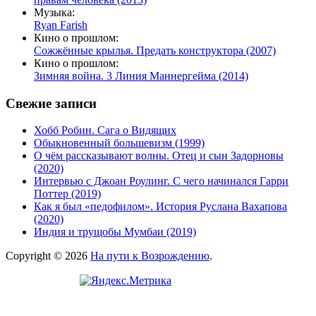
Музыка:
Ryan Farish
Кино о прошлом:
Сожжённые крылья. Предать конструктора (2007)
Кино о прошлом:
Зимняя война. 3 Линия Маннергейма (2014)
Свежие записи
Хобб Робин. Сага о Видящих
Обыкновенный большевизм (1999)
О чём рассказывают волны. Отец и сын Задорновы
(2020)
Интервью с Джоан Роулинг. С чего начинался Гарри
Поттер (2019)
Как я был «педофилом». История Руслана Вахапова
(2020)
Индия и трущобы Мумбаи (2019)
Copyright © 2026
На пути к Возрождению
.