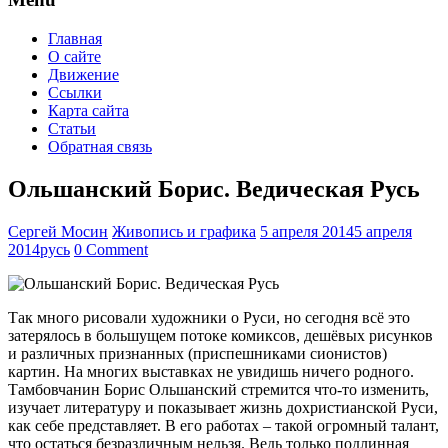
Главная
О сайте
Движение
Ссылки
Карта сайта
Статьи
Обратная связь
Ольшанский Борис. Ведическая Русь
Сергей Мосин
Живопись и графика
5 апреля 2014
5 апреля
2014
русь
0 Comment
Так много рисовали художники о Руси, но сегодня всё это
затерялось в большущем потоке комиксов, дешёвых рисунков
и различных признанных (приспешниками сионистов)
картин. На многих выставках не увидишь ничего родного.
Тамбовчанин Борис Ольшанский стремится что-то изменить,
изучает литературу и показывает жизнь дохристианской Руси,
как себе представляет. В его работах – такой огромный талант,
что остаться безразличным нельзя. Ведь только подлинная