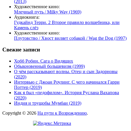
(2013)
Художественное кино:
Млечный путь / Milky Way (1969)
Аудиокнига:
Гудкайнд Терри. 2 Второе правило волшебника, или
Камень слёз
Художественное кино:
Плутовство / Хвост виляет собакой / Wag the Dog (1997)
Свежие записи
Хобб Робин. Сага о Видящих
Обыкновенный большевизм (1999)
О чём рассказывают волны. Отец и сын Задорновы
(2020)
Интервью с Джоан Роулинг. С чего начинался Гарри
Поттер (2019)
Как я был «педофилом». История Руслана Вахапова
(2020)
Индия и трущобы Мумбаи (2019)
Copyright © 2026
На пути к Возрождению
.