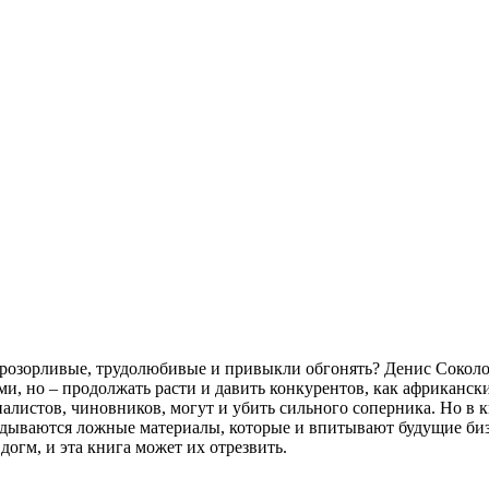
прозорливые, трудолюбивые и привыкли обгонять? Денис Соколов
и, но – продолжать расти и давить конкурентов, как африканск
листов, чиновников, могут и убить сильного соперника. Но в 
кладываются ложные материалы, которые и впитывают будущие биз
огм, и эта книга может их отрезвить.