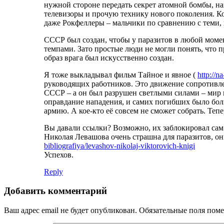
нужной стороне передать секрет атомной бомбы, н
телевизоры и прочую технику нового поколения. Ко
даже Рокфеллеры – мальчики по сравнению с теми, 
СССР был создан, чтобы у паразитов в любой моме
темпами. Зато простые люди не могли понять, что п
образ врага был искусственно создан.
Я тоже выкладывал фильм Тайное и явное (
http://n
руководящих работников. Это движение сопротивлен
СССР – а он был разрушен светлыми силами – мир н
оправдание нападения, и самих погибших было больш
армию. А кое-кто её совсем не сможет собрать. Тепе
Вы давали ссылки? Возможно, их заблокировал сам 
Николая Левашова очень страшна для паразитов, они
bibliografiya/levashov-nikolaj-viktorovich-knigi
Успехов.
Reply
Добавить комментарий
Ваш адрес email не будет опубликован.
Обязательные поля пом