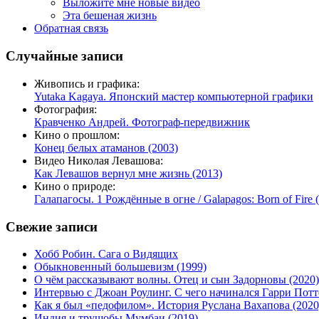
Выложите мне новые видео
Эта бешеная жизнь
Обратная связь
Случайные записи
Живопись и графика:
Yutaka Kagaya. Японский мастер компьютерной графики
Фотография:
Кравченко Андрей. Фотограф-передвижник
Кино о прошлом:
Конец белых атаманов (2003)
Видео Николая Левашова:
Как Левашов вернул мне жизнь (2013)
Кино о природе:
Галапагосы. 1 Рождённые в огне / Galapagos: Born of Fire 
Свежие записи
Хобб Робин. Сага о Видящих
Обыкновенный большевизм (1999)
О чём рассказывают волны. Отец и сын Задорновы (2020)
Интервью с Джоан Роулинг. С чего начинался Гарри Потт
Как я был «педофилом». История Руслана Вахапова (2020
Индия и трущобы Мумбаи (2019)