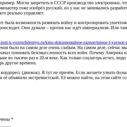
апример. Могли запретить в СССР производство электроники, ч
мпьютер тоже изобрёл русский, но у нас не занимались разработ
кто реально управляет.
нт была возможность развязать войну и контролировать уничтож
роисходит. Они думали – против нас идёт империализм. Или там 
a-puti-k-vozrozhdeniyu.ru/kino-dokumentalnoe-raznoe/tajnoe-i-yavnoe-c
ия было на самом деле очень слабым. На самом деле, сейчас мы
ачал понимать безсмыссленность всех войн. Почему Америка нап
е во тысячи раз в 20-м веке. Как только соцлагерь исчез, люди
рь другие времена.
вордпресс (движок). Я тут не причём. Если желаете узнать бол
 её объявили экстремистской. Её можно найти, на этом сайте сс
ечены
*