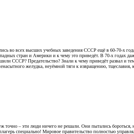
ись во всех высших учебных заведения СССР ещё в 60-70-х год
падных стран и Америки и к чему это приведёт. В 70-х годах д
ушили СССР? Предательство? Знали к чему приведёт развал и тем
ненасытного желудка, неуёмной тяги к извращению, тщеславия, к
уж точно – эти люди ничего не решали. Они пытались бороться, 
каплагерь специально! Мировое правительство полностью управ