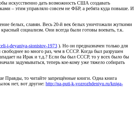
тобы искусственно дать возможность США создавать
ками – этим управляло совсем не ФБР, а ребята куда повыше. И
ение белых, славян. Весь 20-й век белых уничтожали жуткими
красный социализм. Они всегда были готовы воевать, т.к.
eli-i-deyaniya-sionistov-1973
). Но он предназначен только для
 свободнее во много раз, чем в СССР. Когда был разрушен
адает на Ирак и т.д.? Если бы был СССР, то у всех было бы
 начали задумываться, теперь кое-кому уже тяжело собирать
ьше Правды, то читайте запрещённые книги. Одна книга
ылок нет, вот другие:
http://na-puti-k-vozrozhdeniyu.ru/kniga-