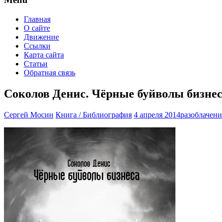
Главная
О сайте
Движение
Ссылки
Карта сайта
Статьи
Обратная связь
Соколов Денис. Чёрные буйволы бизне
Сергей Мосин
Книга / Библиография
4 апреля 2014
разоблачени