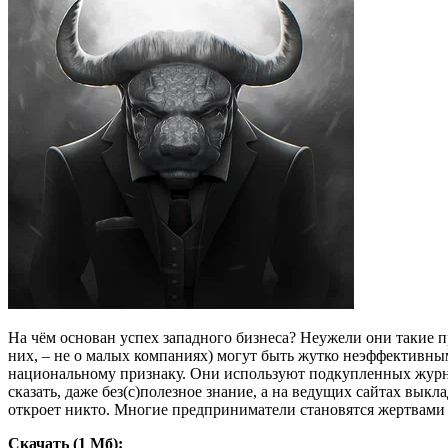
На чём основан успех западного бизнеса? Неужели они такие 
них, – не о малых компаниях) могут быть жутко неэффективным
национальному признаку. Они используют подкупленных журна
сказать, даже без(с)полезное знание, а на ведущих сайтах вы
откроет никто. Многие предприниматели становятся жертвами д
Скачать (1 Мб):