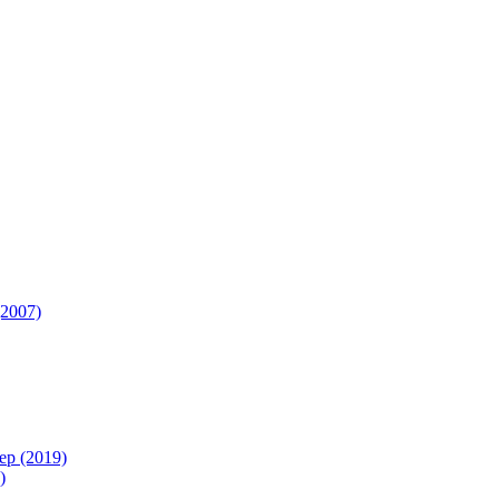
(2007)
ер (2019)
)