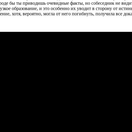
вроде бы ты приводишь очевидные факты, но собеседник не види
кое образование, и это особенно их уводит в сторону от истины
ие, хотя, вероятно, могла от него погибнуть, получила все док