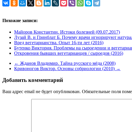
Похожие записи:
Майоров Константин. Истоки болезней (09.07.2017)
Лузай В. и Гринблат Б. Почему врачи игнорируют натура
Вред вегетарианства. Опыт 16-ти лет (2016)
Бутенко Виктория. Проблемы на сыроедении и вегетариан
Откровения бывших вегетарианцев / сыроедов (2016)
←
Жданов Владимир. Тайна русского мёда (2008)
Кривоногов Виктор. Основы собриологии (2010)
→
Добавить комментарий
Ваш адрес email не будет опубликован.
Обязательные поля пом