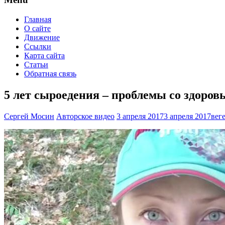
Главная
О сайте
Движение
Ссылки
Карта сайта
Статьи
Обратная связь
5 лет сыроедения – проблемы со здоровь
Сергей Мосин
Авторское видео
3 апреля 2017
3 апреля 2017
вег