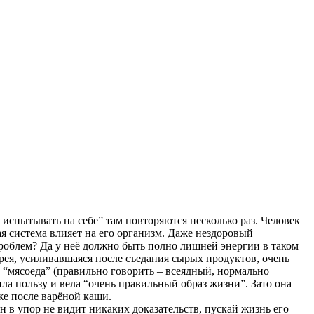
 испытывать на себе” там повторяются несколько раз. Человек
я система влияет на его организм. Даже нездоровый
проблем? Да у неё должно быть полно лишней энергии в таком
арея, усиливавшаяся после съедания сырых продуктов, очень
“мясоеда” (правильно говорить – всеядный, нормально
ла пользу и вела “очень правильный образ жизни”. Зато она
же после варёной каши.
Он в упор не видит никаких доказательств, пускай жизнь его