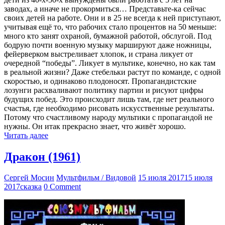
заводах, а иначе не прокормиться… Представьте-ка сейчас
своих детей на работе. Они и в 25 не всегда к ней приступают,
учитывая ещё то, что рабочих стало процентов на 50 меньше:
много кто занят охраной, бумажной работой, обслугой. Под
бодрую почти военную музыку маршируют даже ножницы,
фейерверком выстреливает хлопок, и страна ликует от
очередной “победы”. Ликует в мультике, конечно, но как там
в реальной жизни? Даже стебельки растут по команде, с одной
скоростью, и одинаково плодоносят. Пропагандистские
лозунги расхваливают политику партии и рисуют цифры
будущих побед. Это происходит лишь там, где нет реального
счастья, где необходимо рисовать искусственные результаты.
Потому что счастливому народу мультики с пропагандой не
нужны. Он итак прекрасно знает, что живёт хорошо.
Читать далее
Дракон (1961)
Сергей Мосин
Мультфильм / Видовой
15 июля 2017
15 июля
2017
сказка
0 Comment