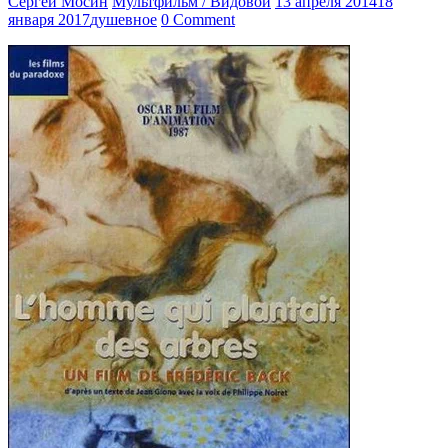
Сергей Мосин
Мультфильм / Видовой
13 апреля 2014
18
января 2017
душевное
0 Comment