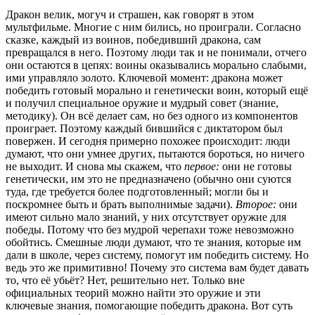
Дракон велик, могуч и страшен, как говорят в этом
мультфильме. Многие с ним бились, но проиграли. Согласно
сказке, каждый из воинов, победивший дракона, сам
превращался в него. Поэтому люди так и не понимали, отчего
они остаются в цепях: воины оказывались морально слабыми,
ими управляло золото. Ключевой момент: дракона может
победить готовый морально и генетически воин, который ещё
и получил специальное оружие и мудрый совет (знание,
методику). Он всё делает сам, но без одного из компонентов
проиграет. Поэтому каждый бившийся с диктатором был
повержен. И сегодня примерно похожее происходит: люди
думают, что они умнее других, пытаются бороться, но ничего
не выходит. И снова мы скажем, что
первое:
они не готовы
генетически, им это не предназначено (обычно они суются
туда, где требуется более подготовленный; могли бы и
поскромнее быть и брать выполнимые задачи).
Второе:
они
имеют сильно мало знаний, у них отсутствует оружие для
победы. Потому что без мудрой черепахи тоже невозможно
обойтись. Смешные люди думают, что те знания, которые им
дали в школе, через систему, помогут им победить систему. Но
ведь это же примитивно! Почему это система вам будет давать
то, что её убьёт? Нет, решительно нет. Только вне
официальных теорий можно найти это оружие и эти
ключевые знания, помогающие победить дракона. Вот суть