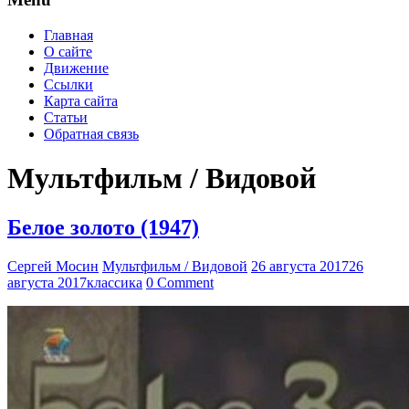
Главная
О сайте
Движение
Ссылки
Карта сайта
Статьи
Обратная связь
Мультфильм / Видовой
Белое золото (1947)
Сергей Мосин
Мультфильм / Видовой
26 августа 2017
26
августа 2017
классика
0 Comment