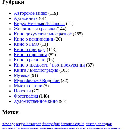
Рубрики
Авторское видео
(119)
Аудиокнига
(61)
Видео Николая Левашова
(51)
Живопись и графика
(144)
Кино документальное разное
(265)
Кино о вакцинации
(26)
Кино о ГМО
(13)
Кино о природе
(143)
Кино о прошлом
(85)
Кино о религии
(13)
Кино о трезвости / противокурении
(37)
Книга / Библиография
(103)
Музыка
(91)
Мультфильм / Видовой
(32)
Мысли о кино
(5)
Новости
(27)
Фотография
(148)
Художественное кино
(95)
Метки
new age
андрей скляров
биография
бытовая сцена
виктор правдюк
военный
выступление
геноцид
дискография
драма
душевное
животные