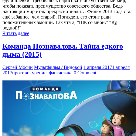
еду и плевки. Требовалось нарисовать искусственный мир,
чтобы показать преимущество советского общества. Ведь
настоящий мир итак прекрасно знали… Фильм 2013 года стал
ещё забавнее, чем старый. Поглядеть его стоит ради
положительных эмоций. Так чта-а, “ПЖ со мной.” “Ку,
родной!”
Читать далее
Команда Познавалова. Тайна едкого
дыма (2015)
Сергей Мосин
Мультфильм / Видовой
1 апреля 2017
1 апреля
2017
противокурение
,
фантастика
0 Comment