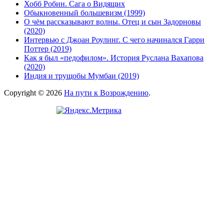
Хобб Робин. Сага о Видящих
Обыкновенный большевизм (1999)
О чём рассказывают волны. Отец и сын Задорновы
(2020)
Интервью с Джоан Роулинг. С чего начинался Гарри
Поттер (2019)
Как я был «педофилом». История Руслана Вахапова
(2020)
Индия и трущобы Мумбаи (2019)
Copyright © 2026
На пути к Возрождению
.