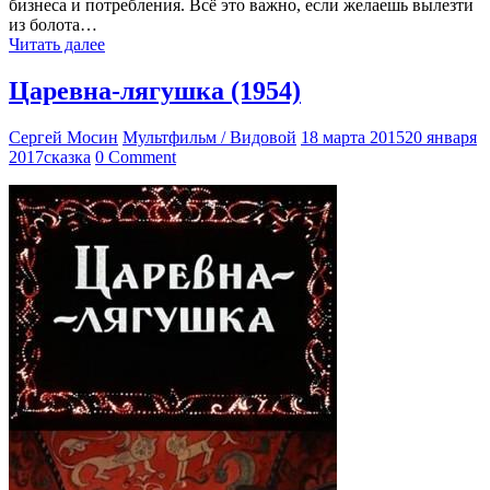
бизнеса и потребления. Всё это важно, если желаешь вылезти
из болота…
Читать далее
Царевна-лягушка (1954)
Сергей Мосин
Мультфильм / Видовой
18 марта 2015
20 января
2017
сказка
0 Comment