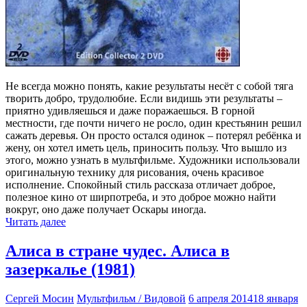
Не всегда можно понять, какие результаты несёт с собой тяга
творить добро, трудолюбие. Если видишь эти результаты –
приятно удивляешься и даже поражаешься. В горной
местности, где почти ничего не росло, один крестьянин решил
сажать деревья. Он просто остался одинок – потерял ребёнка и
жену, он хотел иметь цель, приносить пользу. Что вышло из
этого, можно узнать в мультфильме. Художники использовали
оригинальную технику для рисования, очень красивое
исполнение. Спокойный стиль рассказа отличает доброе,
полезное кино от ширпотреба, и это доброе можно найти
вокруг, оно даже получает Оскары иногда.
Читать далее
Алиса в стране чудес. Алиса в
зазеркалье (1981)
Сергей Мосин
Мультфильм / Видовой
6 апреля 2014
18 января