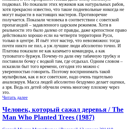
подковал. Но показали этих мужиков как натуральных рабов,
хотя прекрасно известно, что такие подневольные никогда не
могут вырасти в настоящих мастеров. Противоречие
получается. Показали человека в соответствии с советской
пропагандой – задавленного царским режимом. Хотя в
реальности это было далеко от правды, даже крепостное право
действовало хорошо если на четверти территории Руси,
только в центре. И пьёт этот мастер, что невозможно: тогда
почти никто не пил, а уж лучшие люди абсолютно точно. И
Платова показали не как казачьего командира, а как
туповатого буржуя. Почему-то дали ему табачную трубку и
поставили бочку с водкой там, где отдыхал. Одним словом –
исказили быт того времени, сегодня это можно с
уверенностью говорить. Поэтому воспринимать такой
мультфильм, как и все советские, надо очень тщательно
анализируя. Масса людей абсолютно бездумно делает оценки,
а зря. Ведь их детей обучили очень многому плохому через
это.
Читать далее
Человек, который сажал деревья / The
Man Who Planted Trees (1987)