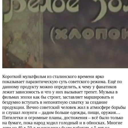
Короткий мультфильм из сталинского времени ярко
показывает паразитическую суть советского режима. Ещё по
данному продукту можно определить, к чему у фанатиков
лежит зависимость и что у них вызывает трепет. Музыка в
фильмах эпохи как бы строит, заставляет маршировать и
бездумно вступать в непонятную схватку за создание
продукции. Вечно советский человек жил в атмосфере борьбы
и слушал лозунги – дадим больше одежды, пищи, оружия…
Пятилетки и огромные планы, достижения – всё было только
на бумаге, пока народ ходил голодный и в обносках. Многие
дети из 40-х-50-х вынуждены были работать с 5 лет на