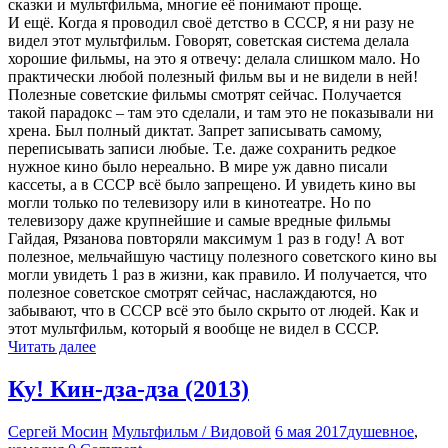
сказки и мультфильма, многие её понимают проще.
И ещё. Когда я проводил своё детство в СССР, я ни разу не
видел этот мультфильм. Говорят, советская система делала
хорошие фильмы, на это я отвечу: делала слишком мало. Но
практически любой полезный фильм вы и не видели в ней!
Полезные советские фильмы смотрят сейчас. Получается
такой парадокс – там это сделали, и там это не показывали ни
хрена. Был полный диктат. Запрет записывать самому,
переписывать записи любые. Т.е. даже сохранить редкое
нужное кино было нереально. В мире уж давно писали
кассеты, а в СССР всё было запрещено. И увидеть кино вы
могли только по телевизору или в кинотеатре. Но по
телевизору даже крупнейшие и самые вредные фильмы
Гайдая, Рязанова повторяли максимум 1 раз в году! А вот
полезное, мельчайшую частицу полезного советского кино вы
могли увидеть 1 раз в жизни, как правило. И получается, что
полезное советское смотрят сейчас, наслаждаются, но
забывают, что в СССР всё это было скрыто от людей. Как и
этот мультфильм, который я вообще не видел в СССР.
Читать далее
Ку! Кин-дза-дза (2013)
Сергей Мосин
Мультфильм / Видовой
6 мая 2017
душевное
,