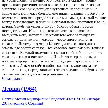
из крови людей, и именно это показано в сказке – Кощей
превращает растения, птиц в золото, т.е. высасывает из них
энергию. Ребёнок чувствует внутреннее наполнение и на
самом деле понимает больше, чем видит, слышит, потому что
вместе со словами передаётся скрытый смысл, который можно
всегда использовать в жизни. Неправильный поступок Ивана,
который сжёг лягушачью шкуру, быстро оборачивается
последствиями. И только высокие качества помогают
выручить жену. Летит он на крылатом коне за тридевять
земель, а под этим понималось – через много планет и
галактик. Потому что миры Кощеев далеко от цветущих
земель, где растёт светлое. Всё красиво, закономерно, точно и
жизненно. Каждый получит из сказки свой набор полезного
согласно генам и воспитанию. И всё это сыграло роль, и
нужные народу в тёмные времена лидеры выросли на этом
много раз. А нам остаётся поблагодарить мудрецов за эти
тайные знания, передававшиеся через дедушек и бабушек все
эти тысячи лет, и до сих пор они важны.
Читать далее
Левша (1964)
Сергей Мосин
Мультфильм / Видовой
4 мая 2014
18 января
2017
классика
0 Comment