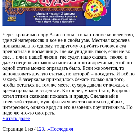
Через кроличью нору Алиса попала в карточное королевство,
где всё наперекосяк и все не в своём уме. Местная королева
приказывала то одному, то другому отрубить голову, а суд
превратила в посмешище. Где же увидишь такое, если не во
сне… или в нашей жизни, где судят, надо сказать, также, и
даже специально законы написали противоречивые, чтоб по
одной статье можно оправдать было. Если же хочется, то
использовать другую статью, по которой – посадить. И всё по
закону. В зазеркалье приходилось бежать только для того,
чтобы остаться на том же месте, сухарь давали от жажды, а
время продавали за деньги. Кто знает, может быть, Кэрролл
хотел этими сказками показать и правду. Сделанный в
киевской студии, мультфильм является одним из добрых,
интересных, однако вряд ли его назовёшь поучительным. Но
надо же что-то смотреть.
Читать далее
Страница 1 из 4
1
2
3
...
»
Последняя