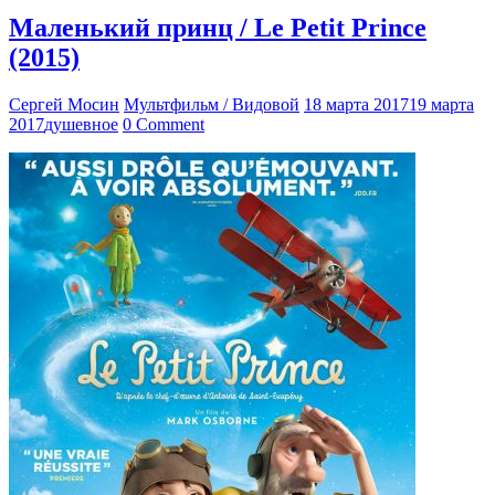
Маленький принц / Le Petit Prince
(2015)
Сергей Мосин
Мультфильм / Видовой
18 марта 2017
19 марта
2017
душевное
0 Comment