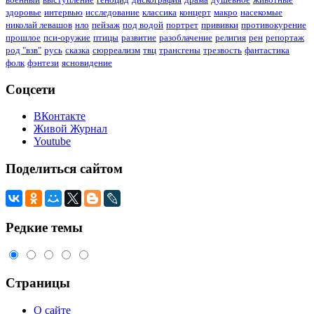
здоровье
интервью
исследование
классика
концерт
макро
насекомые
николай левашов
нло
пейзаж
под водой
портрет
прививки
противокурение
прошлое
пси-оружие
птицы
развитие
разоблачение
религия
рен
репортаж
род "взв"
русь
сказка
сюрреализм
твц
трансгены
трезвость
фантастика
фолк
фэнтези
ясновидение
Соцсети
ВКонтакте
Живой Журнал
Youtube
Поделиться сайтом
Редкие темы
Страницы
О сайте