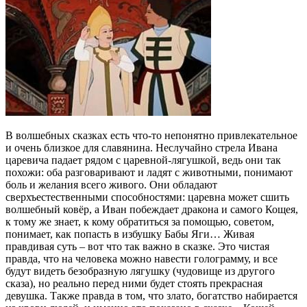
В волшебных сказках есть что-то непонятно привлекательное
и очень близкое для славянина. Неслучайно стрела Ивана
царевича падает рядом с царевной-лягушкой, ведь они так
похожи: оба разговаривают и ладят с животными, понимают
боль и желания всего живого. Они обладают
сверхъестественными способностями: царевна может сшить
волшебный ковёр, а Иван побеждает дракона и самого Кощея,
к тому же знает, к кому обратиться за помощью, советом,
понимает, как попасть в избушку Бабы Яги… Живая
правдивая суть – вот что так важно в сказке. Это чистая
правда, что на человека можно навести голограмму, и все
будут видеть безобразную лягушку (чудовище из другого
сказа), но реально перед ними будет стоять прекрасная
девушка. Также правда в том, что злато, богатство набирается