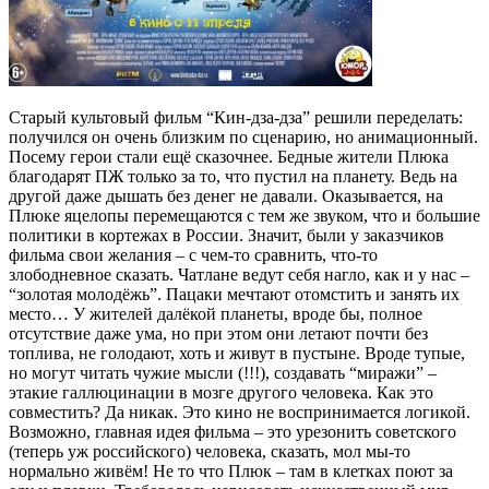
Старый культовый фильм “Кин-дза-дза” решили переделать:
получился он очень близким по сценарию, но анимационный.
Посему герои стали ещё сказочнее. Бедные жители Плюка
благодарят ПЖ только за то, что пустил на планету. Ведь на
другой даже дышать без денег не давали. Оказывается, на
Плюке яцелопы перемещаются с тем же звуком, что и большие
политики в кортежах в России. Значит, были у заказчиков
фильма свои желания – с чем-то сравнить, что-то
злободневное сказать. Чатлане ведут себя нагло, как и у нас –
“золотая молодёжь”. Пацаки мечтают отомстить и занять их
место… У жителей далёкой планеты, вроде бы, полное
отсутствие даже ума, но при этом они летают почти без
топлива, не голодают, хоть и живут в пустыне. Вроде тупые,
но могут читать чужие мысли (!!!), создавать “миражи” –
этакие галлюцинации в мозге другого человека. Как это
совместить? Да никак. Это кино не воспринимается логикой.
Возможно, главная идея фильма – это урезонить советского
(теперь уж российского) человека, сказать, мол мы-то
нормально живём! Не то что Плюк – там в клетках поют за