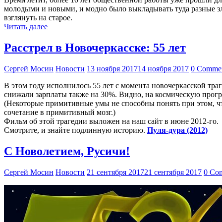
молодыми и новыми, и модно было выкладывать туда разные зл
взглянуть на старое.
Читать далее
Расстрел в Новочеркасске: 55 лет
Сергей Мосин
Новости
13 ноября 2017
14 ноября 2017
0 Comme
В этом году исполнилось 55 лет с момента новочеркасской тр
снижали зарплаты также на 30%. Видно, на космическую програ
(Некоторые примитивные умы не способны понять при этом, что
сочетание в примитивный мозг.)
Фильм об этой трагедии выложен на наш сайт в июне 2012-го.
Смотрите, и знайте подлинную историю.
Пуля-дура (2012)
С Новолетием, Русичи!
Сергей Мосин
Новости
21 сентября 2017
21 сентября 2017
0 Co