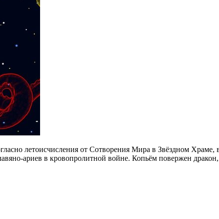
ласно летоисчисления от Сотворения Мира в Звёздном Храме, в
авяно-ариев в кровопролитной войне. Копьём повержен дракон