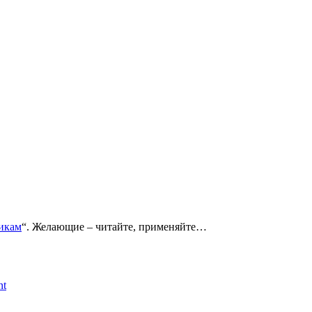
икам
“. Желающие – читайте, применяйте…
nt