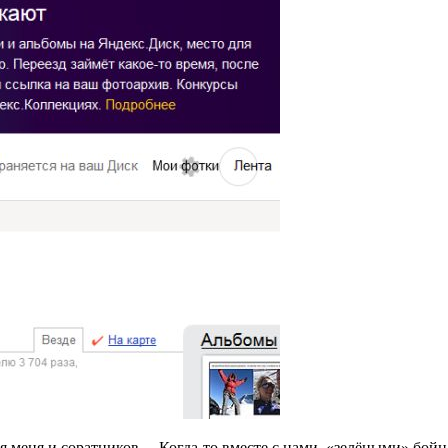
ля меня и соратников… Когда-то вместе с нами, «зелёными» бо