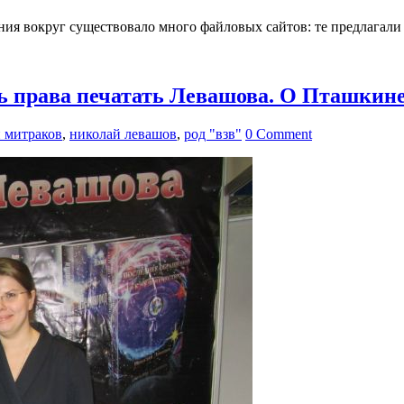
ия вокруг существовало много файловых сайтов: те предлагали 
ь права печатать Левашова. О Пташкине
 митраков
,
николай левашов
,
род "взв"
0 Comment