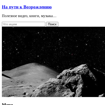
На пути к Возрождению
Полезное видео, книги, музыка…
Menu